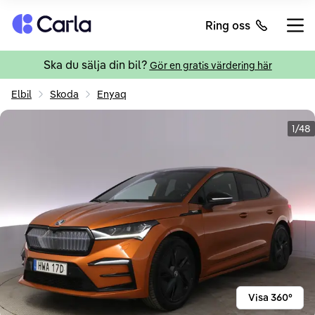
Tillbaka till startsidan
Ring oss
Öppn
Ska du sälja din bil?
Gör en gratis värdering här
Elbil
Skoda
Enyaq
1/48
Visa 360°