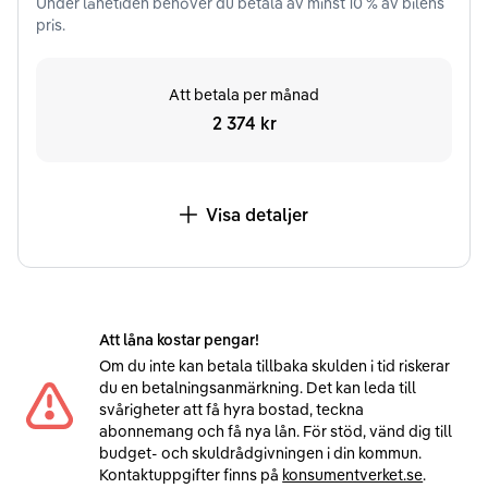
Under
lånetiden
behöver du betala av minst
10
% av bilens
pris.
Att betala per månad
2 374 kr
Visa detaljer
Att låna kostar pengar!
Om du inte kan betala tillbaka skulden i tid riskerar
du en betalningsanmärkning. Det kan leda till
svårigheter att få hyra bostad, teckna
abonnemang och få nya lån. För stöd, vänd dig till
budget- och skuldrådgivningen i din kommun.
Kontaktuppgifter finns på
konsumentverket.se
.