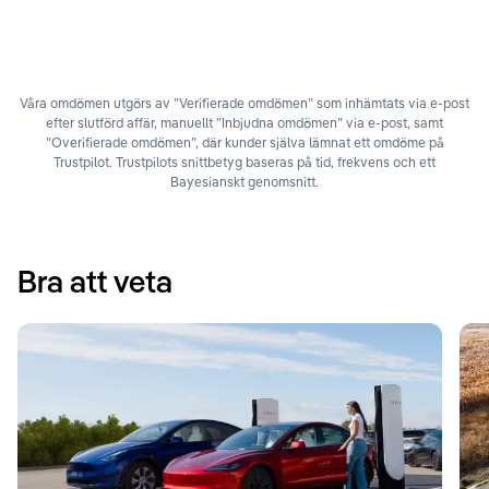
Våra omdömen utgörs av ”Verifierade omdömen” som inhämtats via e-post
efter slutförd affär, manuellt ”Inbjudna omdömen” via e-post, samt
”Overifierade omdömen”, där kunder själva lämnat ett omdöme på
Trustpilot. Trustpilots snittbetyg baseras på tid, frekvens och ett
Bayesianskt genomsnitt.
Bra att veta