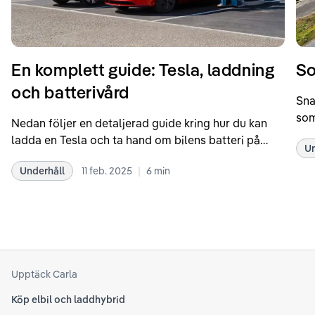
En komplett guide: Tesla, laddning
So
och batterivård
Sna
som
Nedan följer en detaljerad guide kring hur du kan
som
ladda en Tesla och ta hand om bilens batteri på
Un
kör
bästa sätt. Informationen är baserad på Teslas
dat
|
Underhåll
11 feb. 2025
6
min
rekommendationer samt våra egna erfarenheter
se 
kring elbilar. Notera att Tesla ibland uppdaterar
beh
sina rekommendationer, så det kan vara en bra idé
til
att kolla Teslas officiella supportsidor för den
din
senaste informationen.
att
som
Upptäck Carla
Köp elbil och laddhybrid