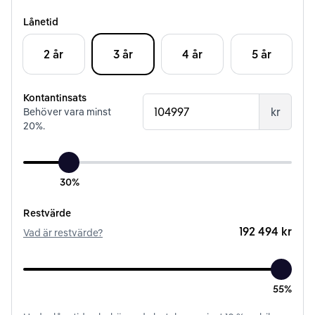
Lånetid
2 år
3 år
4 år
5 år
Kontantinsats
kr
Behöver vara minst
20
%.
30%
Restvärde
192 494 kr
Vad är restvärde?
55%