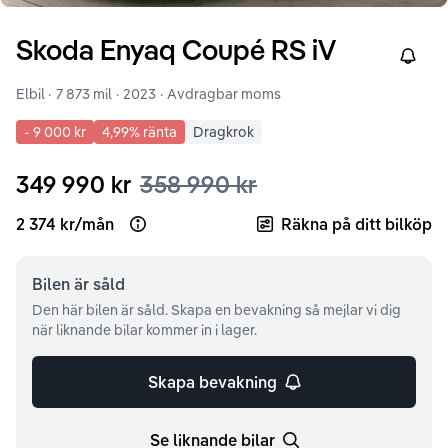
Skoda
Enyaq
Coupé RS iV
Right
Elbil ·
7 873 mil
·
2023
· Avdragbar moms
-
9 000 kr
4,99
% ränta
Dragkrok
349 990 kr
358 990 kr
2 374 kr
/
mån
Räkna på ditt bilköp
Open loan example
Bilen är
såld
Den här bilen är såld. Skapa en bevakning så mejlar vi dig
när liknande bilar kommer in i lager.
Skapa bevakning
Se liknande bilar