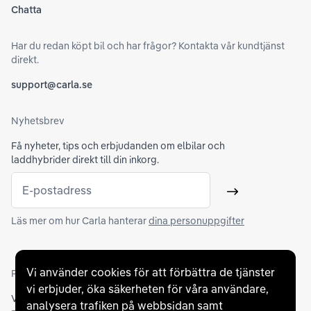
Chatta
Har du redan köpt bil och har frågor? Kontakta vår kundtjänst
direkt.
support@carla.se
Nyhetsbrev
Få nyheter, tips och erbjudanden om elbilar och
laddhybrider direkt till din inkorg.
E-postadress
Skicka
Läs mer om hur Carla hanterar
dina personuppgifter
Vi använder cookies för att förbättra de tjänster
Partners och betallösningar
vi erbjuder, öka säkerheten för våra användare,
Vi samarbetar med
flertalet banker
för att erbjuda dig bästa
analysera trafiken på webbsidan samt