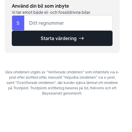
Använd din bil som inbyte
Vi tar emot både el- och fossildrivna bilar.
S
Ditt regnummer
Starta värdering
Våra omdömen utgörs av ”Verifierade omdömen” som inhämtats via e-
post efter slutförd affär, manuellt ”Inbjudna omdömen” via e-post,
samt ”Overifierade omdömen”, där kunder själva lämnat ett omdöme
på Trustpilot. Trustpilots snittbetyg baseras på tid, frekvens och ett
Bayesianskt genomsnitt.