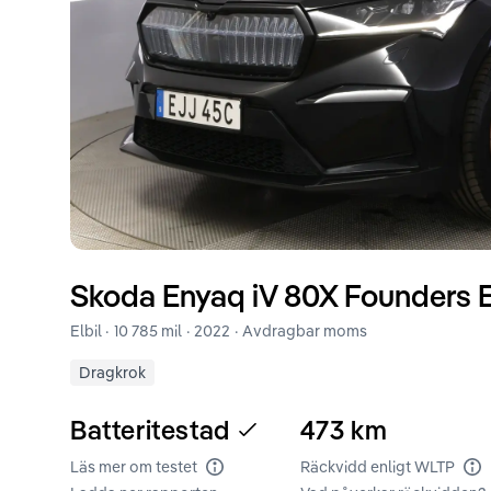
Skoda
Enyaq iV
80X Founders E
Elbil ·
10 785 mil
·
2022
· Avdragbar moms
Dragkrok
Batteritestad
473
km
Läs mer om testet
Räckvidd enligt WLTP
Batteritest
Rä