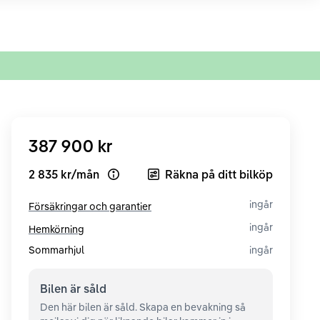
387 900 kr
2 835 kr
/
mån
Räkna på ditt bilköp
Open loan example
ingår
Försäkringar och garantier
ingår
Hemkörning
Sommarhjul
ingår
Bilen är
såld
Den här bilen är såld. Skapa en bevakning så