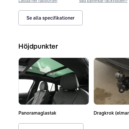
Ladda ner rapporten
Vad påverkar räckvidden?
Se alla specifikationer
Höjdpunkter
Panoramaglastak
Dragkrok (elma