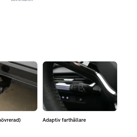
növrerad)
Adaptiv farthållare