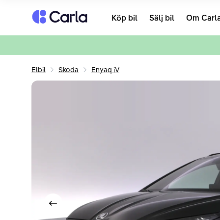
Tillbaka till startsidan
Köp bil
Sälj bil
Om Carl
Elbil
Skoda
Enyaq iV
Visa föregående bild