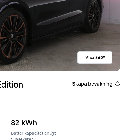
Visa 360°
dition
Skapa bevakning
82
kWh
Batterikapacitet enligt
ckvidd enligt WLTP
tillverkaren