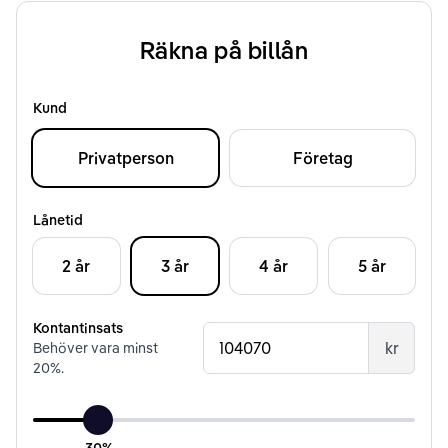
Räkna på billån
Kund
Privatperson
Företag
Lånetid
2 år
3 år
4 år
5 år
Kontantinsats
kr
Behöver vara minst
20
%.