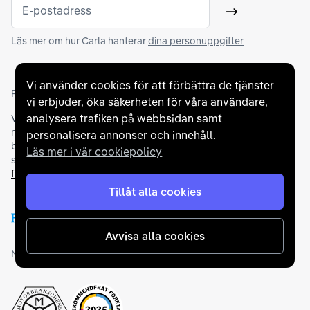
E-postadress
Skicka
Läs mer om hur Carla hanterar
dina personuppgifter
Vi använder cookies för att förbättra de tjänster
Partners och betallösningar
vi erbjuder, öka säkerheten för våra användare,
analysera trafiken på webbsidan samt
Vi samarbetar med
flertalet banker
för att erbjuda dig bästa
möjliga finansieringslösning och stödjer en rad olika
personalisera annonser och innehåll.
betalningsmetoder. För att du ska känna dig trygg vid ditt köp
Läs mer i vår cookiepolicy
samarbetar vi med Folksam och AutoConcept gällande
försäkringar och garantier
.
Tillåt alla cookies
Avvisa alla cookies
Medlemskap och utmärkelser