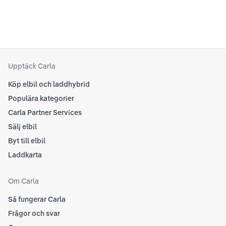
se 
kring elbilar. Notera att Tesla ibland uppdaterar
beh
sina rekommendationer, så det kan vara en bra idé
til
att kolla Teslas officiella supportsidor för den
din
senaste informationen.
att
som
Upptäck Carla
Köp elbil och laddhybrid
Populära kategorier
Carla Partner Services
Sälj elbil
Byt till elbil
Laddkarta
Om Carla
Så fungerar Carla
Frågor och svar