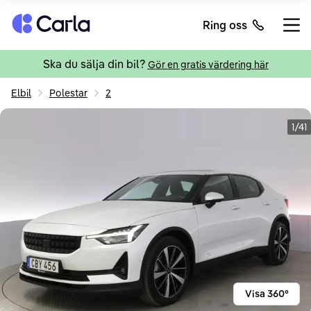
Tillbaka till startsidan
Ring oss
Öppn
Ska du sälja din bil?
Gör en gratis värdering här
Elbil
Polestar
2
1/41
Visa 360°