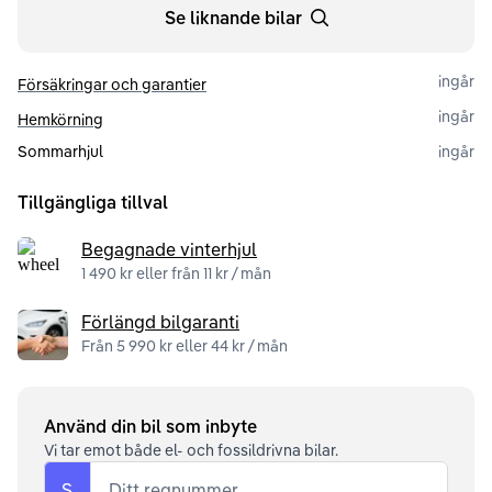
Se liknande bilar
ingår
Försäkringar och garantier
ingår
Hemkörning
Sommarhjul
ingår
Tillgängliga tillval
Begagnade vinterhjul
1 490 kr eller från 11 kr / mån
Förlängd bilgaranti
Från 5 990 kr eller 44 kr / mån
Använd din bil som inbyte
Vi tar emot både el- och fossildrivna bilar.
S
Ditt regnummer