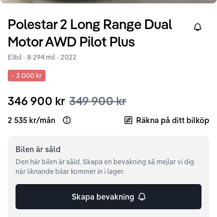
Polestar
2
Long Range Dual
Right
Motor AWD Pilot Plus
Elbil ·
8 294 mil
·
2022
-
3 000 kr
346 900 kr
349 900 kr
2 535 kr
/
mån
Räkna på ditt bilköp
Open loan example
Bilen är
såld
Den här bilen är såld. Skapa en bevakning så mejlar vi dig
när liknande bilar kommer in i lager.
Skapa bevakning