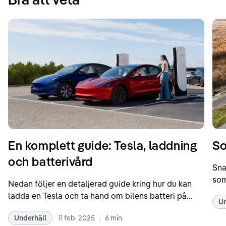
En komplett guide: Tesla, laddning
So
och batterivård
Sna
som
Nedan följer en detaljerad guide kring hur du kan
som
ladda en Tesla och ta hand om bilens batteri på
Un
kör
bästa sätt. Informationen är baserad på Teslas
dat
|
Underhåll
11 feb. 2025
6
min
rekommendationer samt våra egna erfarenheter