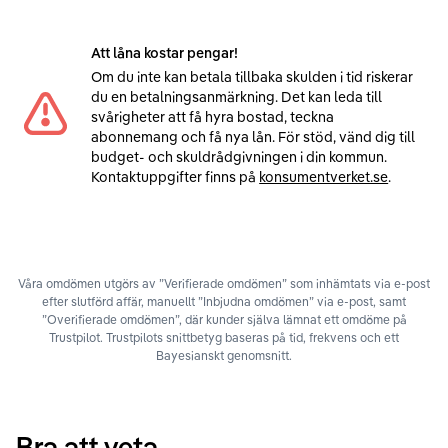
Att låna kostar pengar!
Om du inte kan betala tillbaka skulden i tid riskerar
du en betalningsanmärkning. Det kan leda till
svårigheter att få hyra bostad, teckna
abonnemang och få nya lån. För stöd, vänd dig till
budget- och skuldrådgivningen i din kommun.
Kontaktuppgifter finns på
konsumentverket.se
.
Våra omdömen utgörs av ”Verifierade omdömen” som inhämtats via e-post
efter slutförd affär, manuellt ”Inbjudna omdömen” via e-post, samt
”Overifierade omdömen”, där kunder själva lämnat ett omdöme på
Trustpilot. Trustpilots snittbetyg baseras på tid, frekvens och ett
Bayesianskt genomsnitt.
Bra att veta