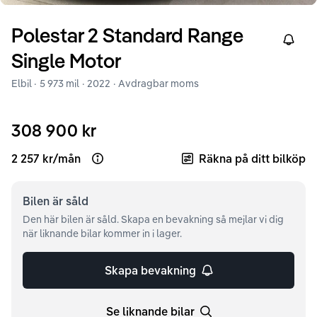
Polestar
2
Standard Range
Right
Single Motor
Elbil ·
5 973 mil
·
2022
· Avdragbar moms
308 900 kr
2 257 kr
/
mån
Räkna på ditt bilköp
Open loan example
Bilen är
såld
Den här bilen är såld. Skapa en bevakning så mejlar vi dig
när liknande bilar kommer in i lager.
Skapa bevakning
Se liknande bilar