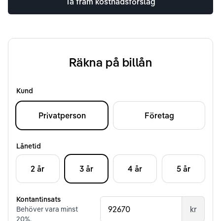
Ta fram kostnadsförslag
Räkna på billån
Kund
Privatperson
Företag
Lånetid
2 år
3 år
4 år
5 år
Kontantinsats
kr
Behöver vara minst
20
%.