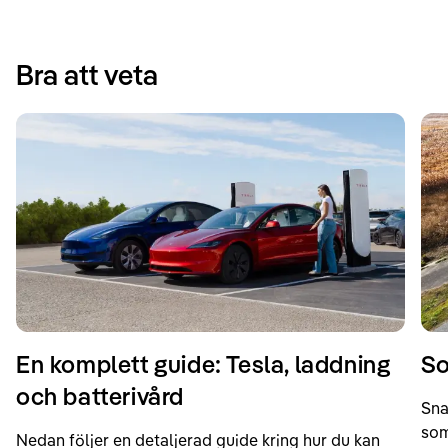
Bra att veta
En komplett guide: Tesla, laddning
So
och batterivård
Sna
som
Nedan följer en detaljerad guide kring hur du kan