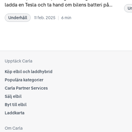
som
ladda en Tesla och ta hand om bilens batteri på
Un
kör
bästa sätt. Informationen är baserad på Teslas
dat
|
Underhåll
11 feb. 2025
6
min
rekommendationer samt våra egna erfarenheter
se 
kring elbilar. Notera att Tesla ibland uppdaterar
beh
sina rekommendationer, så det kan vara en bra idé
til
att kolla Teslas officiella supportsidor för den
din
senaste informationen.
att
som
Upptäck Carla
Köp elbil och laddhybrid
Populära kategorier
Carla Partner Services
Sälj elbil
Byt till elbil
Laddkarta
Om Carla