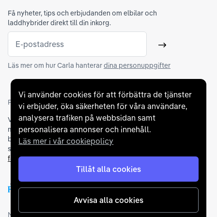
Få nyheter, tips och erbjudanden om elbilar och
laddhybrider direkt till din inkorg.
E-postadress
Skicka
Läs mer om hur Carla hanterar
dina personuppgifter
Vi använder cookies för att förbättra de tjänster
Partners och betallösningar
vi erbjuder, öka säkerheten för våra användare,
analysera trafiken på webbsidan samt
Vi samarbetar med
flertalet banker
för att erbjuda dig bästa
personalisera annonser och innehåll.
möjliga finansieringslösning och stödjer en rad olika
betalningsmetoder. För att du ska känna dig trygg vid ditt köp
Läs mer i vår cookiepolicy
samarbetar vi med Folksam och AutoConcept gällande
försäkringar och garantier
.
Tillåt alla cookies
Avvisa alla cookies
Medlemskap och utmärkelser