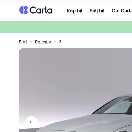
Tillbaka till startsidan
Köp bil
Sälj bil
Om Carl
Elbil
Polestar
2
Visa föregående bild