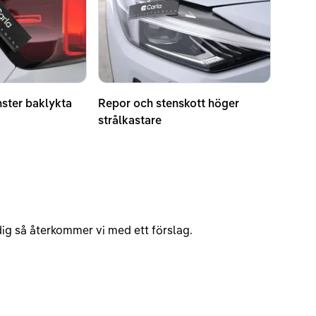
nster baklykta
Repor och stenskott höger
strålkastare
v dig så återkommer vi med ett förslag.