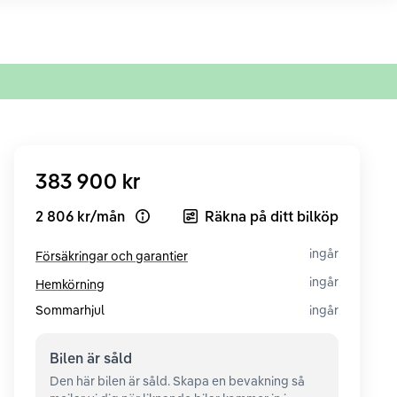
383 900 kr
2 806 kr
/
mån
Räkna på ditt bilköp
Open loan example
ingår
Försäkringar och garantier
ingår
Hemkörning
Sommarhjul
ingår
Bilen är
såld
Den här bilen är såld. Skapa en bevakning så