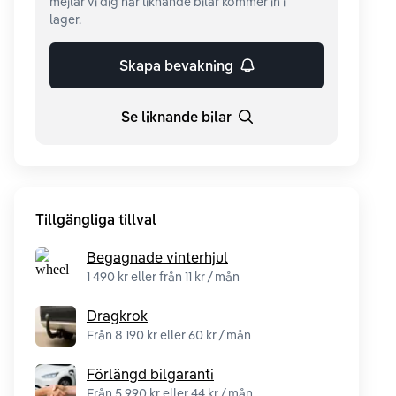
mejlar vi dig när liknande bilar kommer in i
lager.
Skapa bevakning
Se liknande bilar
Tillgängliga tillval
Begagnade vinterhjul
1 490 kr eller från 11 kr / mån
Dragkrok
Från 8 190 kr eller 60 kr / mån
Förlängd bilgaranti
Från 5 990 kr eller 44 kr / mån