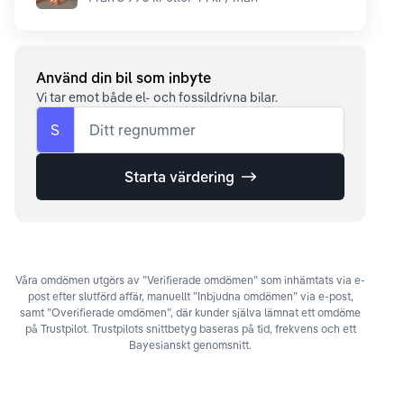
Använd din bil som inbyte
Vi tar emot både el- och fossildrivna bilar.
S
Ditt regnummer
Starta värdering
Våra omdömen utgörs av ”Verifierade omdömen” som inhämtats via e-
post efter slutförd affär, manuellt ”Inbjudna omdömen” via e-post,
samt ”Overifierade omdömen”, där kunder själva lämnat ett omdöme
på Trustpilot. Trustpilots snittbetyg baseras på tid, frekvens och ett
Bayesianskt genomsnitt.