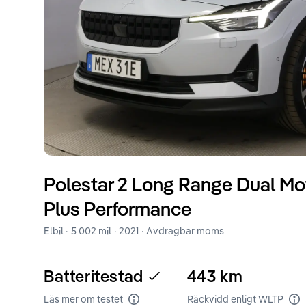
Polestar
2
Long Range Dual Mo
Plus Performance
Elbil ·
5 002 mil
·
2021
· Avdragbar moms
Batteritestad
443
km
Läs mer om testet
Räckvidd enligt WLTP
Batteritest
Rä