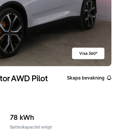
Visa 360°
tor AWD Pilot
Skapa bevakning
78
kWh
Batterikapacitet enligt
ckvidd enligt WLTP