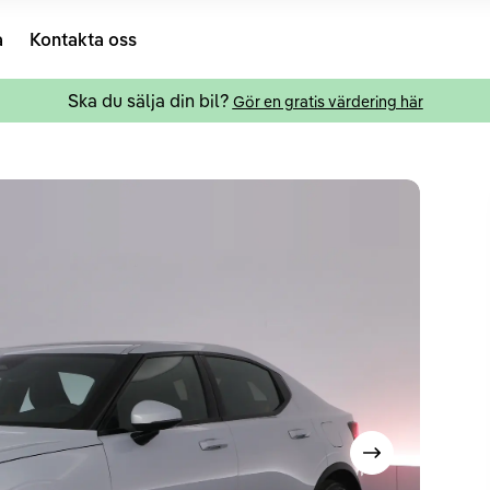
a
Kontakta oss
Ska du sälja din bil?
Gör en gratis värdering här
Visa nästa bild