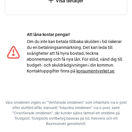
Visa detaljer
Att låna kostar pengar!
Om du inte kan betala tillbaka skulden i tid riskerar
du en betalningsanmärkning. Det kan leda till
svårigheter att få hyra bostad, teckna
abonnemang och få nya lån. För stöd, vänd dig till
budget- och skuldrådgivningen i din kommun.
Kontaktuppgifter finns på
konsumentverket.se
.
Våra omdömen utgörs av ”Verifierade omdömen” som inhämtats via e-post
efter slutförd affär, manuellt ”Inbjudna omdömen” via e-post, samt
”Overifierade omdömen”, där kunder själva lämnat ett omdöme på
Trustpilot. Trustpilots snittbetyg baseras på tid, frekvens och ett
Bayesianskt genomsnitt.