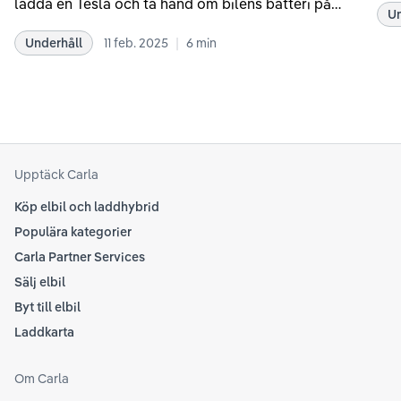
ladda en Tesla och ta hand om bilens batteri på
Un
kör
bästa sätt. Informationen är baserad på Teslas
dat
|
Underhåll
11 feb. 2025
6
min
rekommendationer samt våra egna erfarenheter
se 
kring elbilar. Notera att Tesla ibland uppdaterar
beh
sina rekommendationer, så det kan vara en bra idé
til
att kolla Teslas officiella supportsidor för den
din
senaste informationen.
att
som
Upptäck Carla
Köp elbil och laddhybrid
Populära kategorier
Carla Partner Services
Sälj elbil
Byt till elbil
Laddkarta
Om Carla