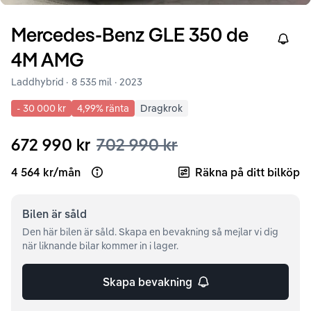
Mercedes-Benz
GLE
350 de
Right
4M AMG
Laddhybrid ·
8 535 mil
·
2023
-
30 000 kr
4,99
% ränta
Dragkrok
672 990 kr
702 990 kr
4 564 kr
/
mån
Räkna på ditt bilköp
Open loan example
Bilen är
såld
Den här bilen är såld. Skapa en bevakning så mejlar vi dig
när liknande bilar kommer in i lager.
Skapa bevakning