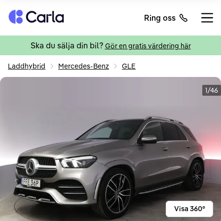
Tillbaka till startsidan
Ring oss
Öppn
Ska du sälja din bil?
Gör en gratis värdering här
Laddhybrid
Mercedes-Benz
GLE
1/46
Visa 360°