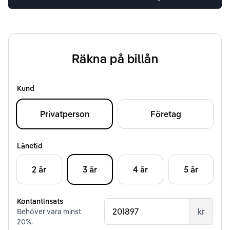
Räkna på billån
Kund
Privatperson
Företag
Lånetid
2 år
3 år
4 år
5 år
Kontantinsats
kr
Behöver vara minst
20
%.