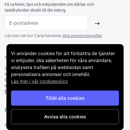
Få nyheter, tips och erbjudanden om elbilar och
laddhybrider direkt till din inkorg.
E-postadress
Skicka
Läs mer om hur Carla hanterar
dina personuppgifter
Vi använder cookies för att förbättra de tjänster
Partners och betallösningar
vi erbjuder, öka säkerheten för våra användare,
analysera trafiken på webbsidan samt
Vi samarbetar med
flertalet banker
för att erbjuda dig bästa
möjliga finansieringslösning och stödjer en rad olika
personalisera annonser och innehåll.
betalningsmetoder. För att du ska känna dig trygg vid ditt köp
Läs mer i vår cookiepolicy
samarbetar vi med Folksam och AutoConcept gällande
försäkringar och garantier
.
Tillåt alla cookies
Avvisa alla cookies
Medlemskap och utmärkelser