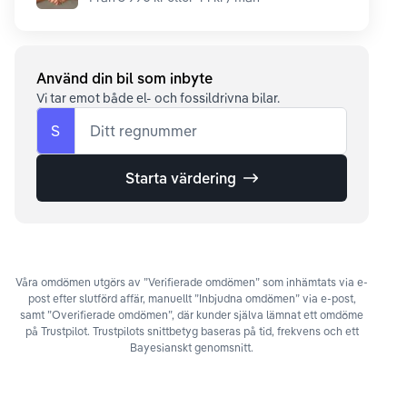
Använd din bil som inbyte
Vi tar emot både el- och fossildrivna bilar.
S
Ditt regnummer
Starta värdering
Våra omdömen utgörs av ”Verifierade omdömen” som inhämtats via e-
post efter slutförd affär, manuellt ”Inbjudna omdömen” via e-post,
samt ”Overifierade omdömen”, där kunder själva lämnat ett omdöme
på Trustpilot. Trustpilots snittbetyg baseras på tid, frekvens och ett
Bayesianskt genomsnitt.