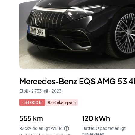
Mercedes-Benz
EQS
AMG 53 4
Elbil ·
2 733 mil
·
2023
-
34 000 kr
Räntekampanj
555
km
120
kWh
Räckvidd enligt WLTP
Batterikapacitet enligt
tillverkaren