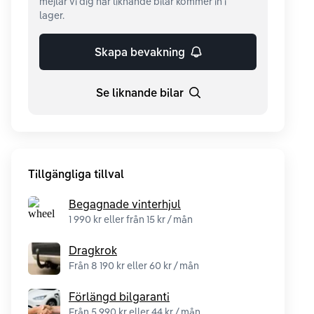
mejlar vi dig när liknande bilar kommer in i
lager.
Skapa bevakning
Se liknande bilar
Tillgängliga tillval
Begagnade vinterhjul
1 990 kr eller från 15 kr / mån
Dragkrok
Från 8 190 kr eller 60 kr / mån
Förlängd bilgaranti
Från 5 990 kr eller 44 kr / mån