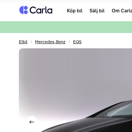
Tillbaka till startsidan
Köp bil
Sälj bil
Om Carl
Elbil
Mercedes-Benz
EQS
Visa föregående bild