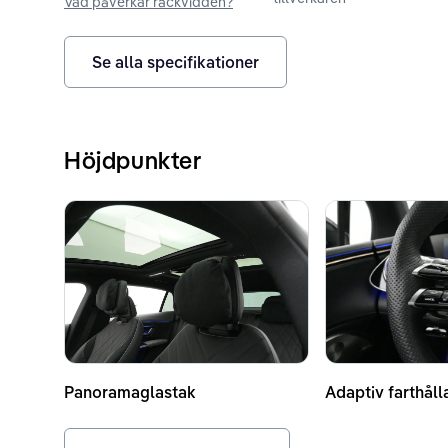
Vad påverkar räckvidden?
Se alla specifikationer
Höjdpunkter
Panoramaglastak
Adaptiv farthåll