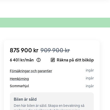
875 900 kr
909 900 kr
6 401 kr
/
mån
Räkna på ditt bilköp
Open loan example
ingår
Försäkringar och garantier
ingår
Hemkörning
Sommarhjul
ingår
Bilen är
såld
Den här bilen är såld. Skapa en bevakning så