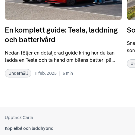
En komplett guide: Tesla, laddning
So
och batterivård
Sna
som
Nedan följer en detaljerad guide kring hur du kan
som
ladda en Tesla och ta hand om bilens batteri på
Un
kör
bästa sätt. Informationen är baserad på Teslas
dat
|
Underhåll
11 feb. 2025
6
min
rekommendationer samt våra egna erfarenheter
se 
kring elbilar. Notera att Tesla ibland uppdaterar
beh
sina rekommendationer, så det kan vara en bra idé
til
att kolla Teslas officiella supportsidor för den
din
senaste informationen.
att
som
Upptäck Carla
Köp elbil och laddhybrid