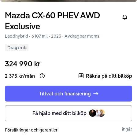
Mazda
CX-60
PHEV AWD
Right
Exclusive
Laddhybrid ·
6 107 mil
·
2023
· Avdragbar moms
Dragkrok
324 990 kr
2 375 kr
/
mån
Räkna på ditt bilköp
Open loan example
Tillval och finansiering
Få hjälp med ditt bilköp
ingår
Försäkringar och garantier