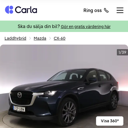
Tillbaka till startsidan
Ring oss
Öppn
Ska du sälja din bil?
Gör en gratis värdering här
Laddhybrid
Mazda
CX-60
1/39
Visa 360°