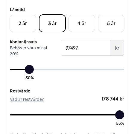
Lånetid
2 år
3 år
4 år
5 år
Kontantinsats
kr
Behöver vara minst
20
%.
30%
Restvärde
178 744 kr
Vad är restvärde?
55%