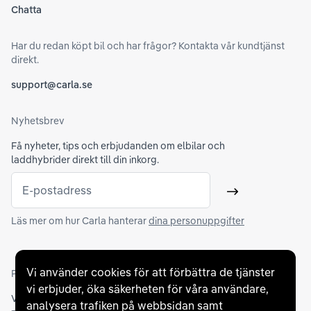
Chatta
Har du redan köpt bil och har frågor? Kontakta vår kundtjänst
direkt.
support@carla.se
Nyhetsbrev
Få nyheter, tips och erbjudanden om elbilar och
laddhybrider direkt till din inkorg.
E-postadress
Skicka
Läs mer om hur Carla hanterar
dina personuppgifter
Vi använder cookies för att förbättra de tjänster
Partners och betallösningar
vi erbjuder, öka säkerheten för våra användare,
Vi samarbetar med
flertalet banker
för att erbjuda dig bästa
analysera trafiken på webbsidan samt