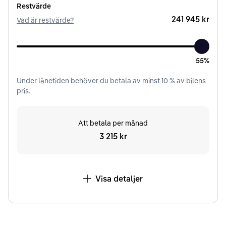
Restvärde
241 945 kr
Vad är restvärde?
55%
Under
lånetiden
behöver du betala av minst
10
% av bilens
pris.
Att betala per månad
3 215 kr
Visa detaljer