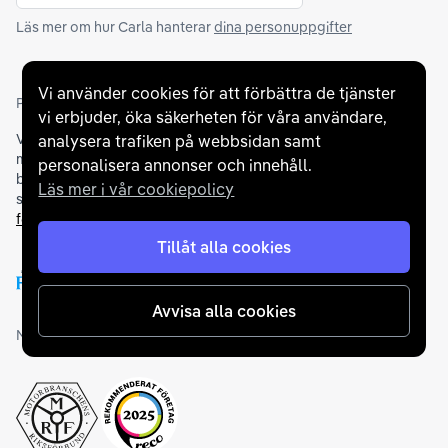
Läs mer om hur Carla hanterar
dina personuppgifter
Vi använder cookies för att förbättra de tjänster
Partners och betallösningar
vi erbjuder, öka säkerheten för våra användare,
Vi samarbetar med
flertalet banker
för att erbjuda dig bästa
analysera trafiken på webbsidan samt
möjliga finansieringslösning och stödjer en rad olika
personalisera annonser och innehåll.
betalningsmetoder. För att du ska känna dig trygg vid ditt köp
Läs mer i vår cookiepolicy
samarbetar vi med Folksam och AutoConcept gällande
försäkringar och garantier
.
Tillåt alla cookies
Avvisa alla cookies
Medlemskap och utmärkelser