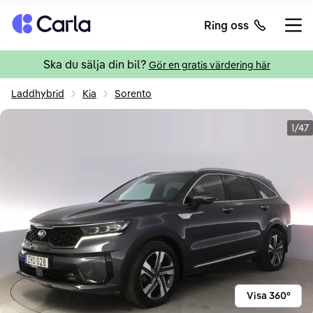
Tillbaka till startsidan
Ring oss
Öppn
Ska du sälja din bil?
Gör en gratis värdering här
Laddhybrid
Kia
Sorento
1/47
Visa 360°