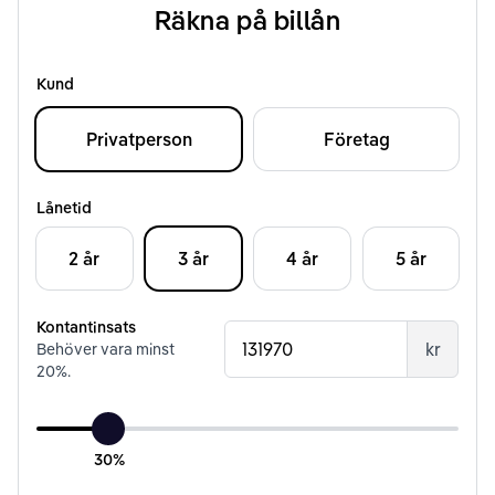
Räkna på billån
Kund
Privatperson
Företag
Lånetid
2 år
3 år
4 år
5 år
Kontantinsats
kr
Behöver vara minst
20
%.
30%