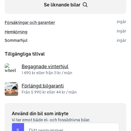
Se liknande bilar
ingår
Försäkringar och garantier
ingår
Hemkörning
Sommarhjul
ingår
Tillgängliga tillval
Begagnade vinterhjul
1 490 kr eller från 11 kr / mån
Förlängd bilgaranti
Från 5 990 kr eller 44 kr / mån
Använd din bil som inbyte
Vi tar emot både el- och fossildrivna bilar.
S
Ditt regnummer