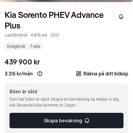
Kia
Sorento
PHEV Advance
Right
Plus
Laddhybrid ·
4 876 mil
·
2021
Dragkrok
7-sits
439 900 kr
3 215 kr
/
mån
Räkna på ditt bilköp
Open loan example
Bilen är
såld
Den här bilen är såld. Skapa en bevakning så mejlar vi dig
när liknande bilar kommer in i lager.
Skapa bevakning