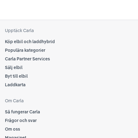
sina rekommendationer, så det kan vara en bra idé
til
att kolla Teslas officiella supportsidor för den
din
senaste informationen.
att
som
Upptäck Carla
Köp elbil och laddhybrid
Populära kategorier
Carla Partner Services
Sälj elbil
Byt till elbil
Laddkarta
Om Carla
Så fungerar Carla
Frågor och svar
Om oss
Magasinet