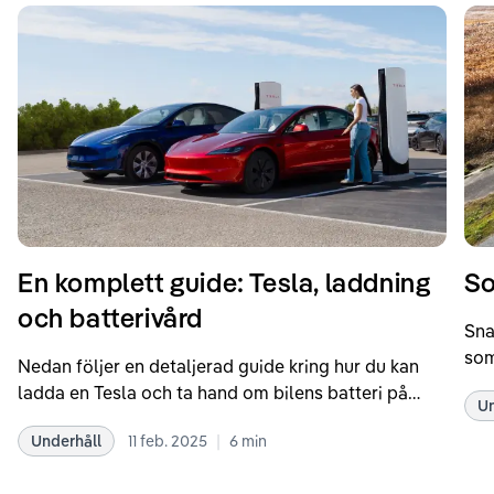
En komplett guide: Tesla, laddning
So
och batterivård
Sna
som
Nedan följer en detaljerad guide kring hur du kan
som
ladda en Tesla och ta hand om bilens batteri på
Un
kör
bästa sätt. Informationen är baserad på Teslas
dat
|
Underhåll
11 feb. 2025
6
min
rekommendationer samt våra egna erfarenheter
se 
kring elbilar. Notera att Tesla ibland uppdaterar
beh