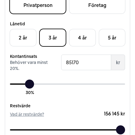
Privatperson
Företag
Lånetid
2 år
3 år
4 år
5 år
Kontantinsats
kr
Behöver vara minst
20
%.
30%
Restvärde
156 145 kr
Vad är restvärde?