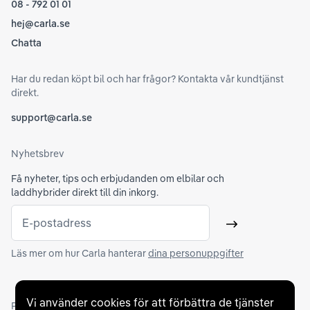
08 - 792 01 01
hej@carla.se
Chatta
Har du redan köpt bil och har frågor? Kontakta vår kundtjänst
direkt.
support@carla.se
Nyhetsbrev
Få nyheter, tips och erbjudanden om elbilar och
laddhybrider direkt till din inkorg.
E-postadress
Skicka
Läs mer om hur Carla hanterar
dina personuppgifter
Vi använder cookies för att förbättra de tjänster
Partners och betallösningar