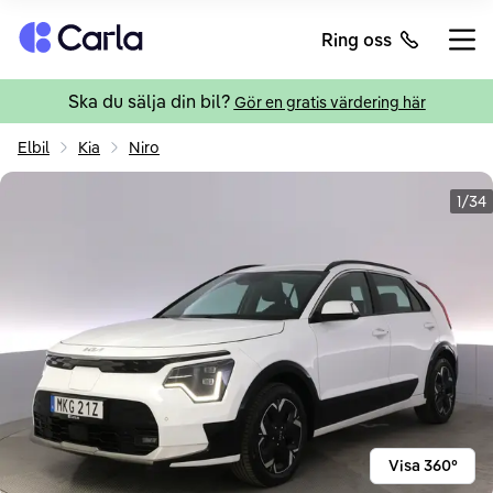
Tillbaka till startsidan
Ring oss
Öppn
Ska du sälja din bil?
Gör en gratis värdering här
Elbil
Kia
Niro
1/34
Visa 360°