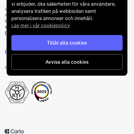
vi erbjuder, öka säkerheten för våra användare,
Vi samarbetar med
flertalet banker
för att erbjuda dig bästa
analysera trafiken på webbsidan samt
möjliga finansieringslösning och stödjer en rad olika
personalisera annonser och innehåll.
betalningsmetoder. För att du ska känna dig trygg vid ditt köp
Läs mer i vår cookiepolicy
samarbetar vi med Folksam och AutoConcept gällande
försäkringar och garantier
.
Tillåt alla cookies
Avvisa alla cookies
Medlemskap och utmärkelser
Tillbaka till startsidan