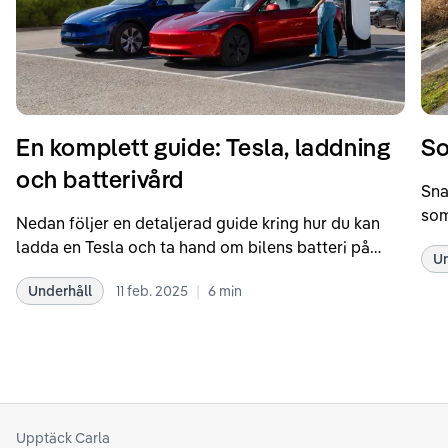
En komplett guide: Tesla, laddning
So
och batterivård
Sna
som
Nedan följer en detaljerad guide kring hur du kan
som
ladda en Tesla och ta hand om bilens batteri på
Un
kör
bästa sätt. Informationen är baserad på Teslas
dat
|
Underhåll
11 feb. 2025
6
min
rekommendationer samt våra egna erfarenheter
se 
kring elbilar. Notera att Tesla ibland uppdaterar
beh
sina rekommendationer, så det kan vara en bra idé
til
att kolla Teslas officiella supportsidor för den
din
senaste informationen.
att
som
Upptäck Carla