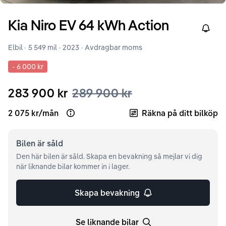
Kia
Niro
EV 64 kWh Action
Right
Elbil ·
5 549 mil
·
2023
· Avdragbar moms
-
6 000 kr
283 900 kr
289 900 kr
2 075 kr
/
mån
Räkna på ditt bilköp
Open loan example
Bilen är
såld
Den här bilen är såld. Skapa en bevakning så mejlar vi dig
när liknande bilar kommer in i lager.
Skapa bevakning
Se liknande bilar