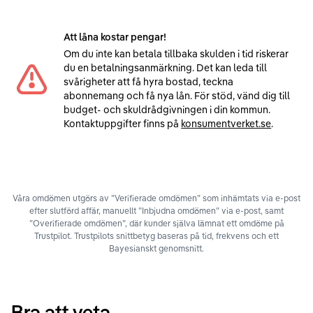
Att låna kostar pengar!
Om du inte kan betala tillbaka skulden i tid riskerar
du en betalningsanmärkning. Det kan leda till
svårigheter att få hyra bostad, teckna
abonnemang och få nya lån. För stöd, vänd dig till
budget- och skuldrådgivningen i din kommun.
Kontaktuppgifter finns på
konsumentverket.se
.
Våra omdömen utgörs av ”Verifierade omdömen” som inhämtats via e-post
efter slutförd affär, manuellt ”Inbjudna omdömen” via e-post, samt
”Overifierade omdömen”, där kunder själva lämnat ett omdöme på
Trustpilot. Trustpilots snittbetyg baseras på tid, frekvens och ett
Bayesianskt genomsnitt.
Bra att veta