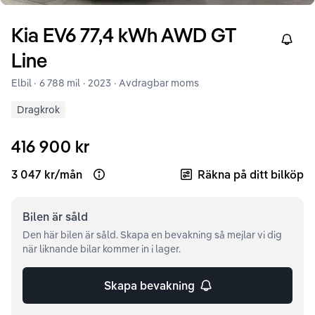
Kia
EV6
77,4 kWh AWD GT
Right
Line
Elbil ·
6 788 mil
·
2023
· Avdragbar moms
Dragkrok
416 900 kr
3 047 kr
/
mån
Räkna på ditt bilköp
Open loan example
Bilen är
såld
Den här bilen är såld. Skapa en bevakning så mejlar vi dig
när liknande bilar kommer in i lager.
Skapa bevakning