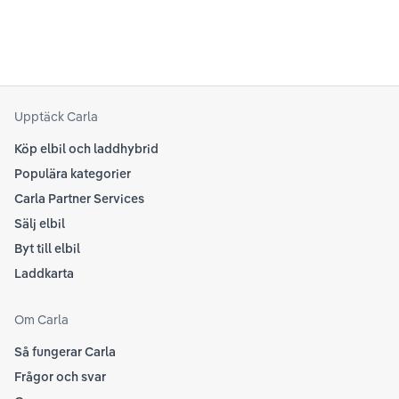
se 
kring elbilar. Notera att Tesla ibland uppdaterar
beh
sina rekommendationer, så det kan vara en bra idé
til
att kolla Teslas officiella supportsidor för den
din
senaste informationen.
att
som
Upptäck Carla
Köp elbil och laddhybrid
Populära kategorier
Carla Partner Services
Sälj elbil
Byt till elbil
Laddkarta
Om Carla
Så fungerar Carla
Frågor och svar