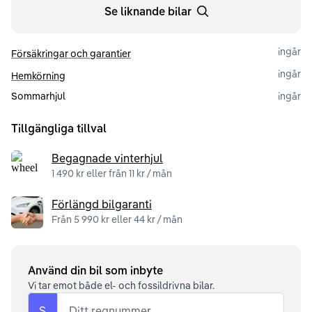
Se liknande bilar
ingår
Försäkringar och garantier
ingår
Hemkörning
Sommarhjul
ingår
Tillgängliga tillval
Begagnade vinterhjul
1 490 kr eller från 11 kr / mån
Förlängd bilgaranti
Från 5 990 kr eller 44 kr / mån
Använd din bil som inbyte
Vi tar emot både el- och fossildrivna bilar.
S
Ditt regnummer