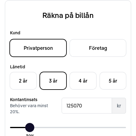
Räkna på billån
Kund
Privatperson
Företag
Lånetid
2 år
3 år
4 år
5 år
Kontantinsats
kr
Behöver vara minst
20
%.