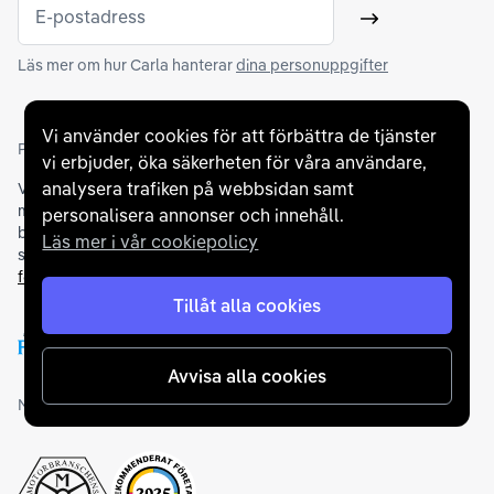
E-postadress
Skicka
Läs mer om hur Carla hanterar
dina personuppgifter
Vi använder cookies för att förbättra de tjänster
Partners och betallösningar
vi erbjuder, öka säkerheten för våra användare,
analysera trafiken på webbsidan samt
Vi samarbetar med
flertalet banker
för att erbjuda dig bästa
möjliga finansieringslösning och stödjer en rad olika
personalisera annonser och innehåll.
betalningsmetoder. För att du ska känna dig trygg vid ditt köp
Läs mer i vår cookiepolicy
samarbetar vi med Folksam och AutoConcept gällande
försäkringar och garantier
.
Tillåt alla cookies
Avvisa alla cookies
Medlemskap och utmärkelser