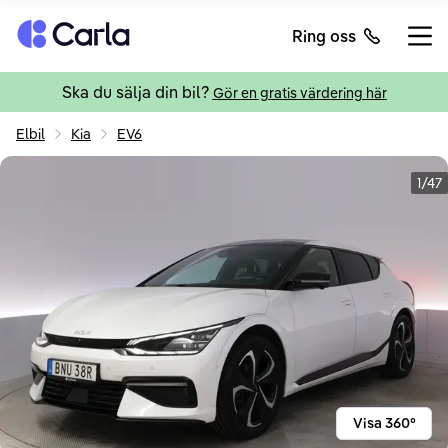
Tillbaka till startsidan
Ring oss
Öppn
Ska du sälja din bil?
Gör en gratis värdering här
Elbil
Kia
EV6
1/47
Visa 360°