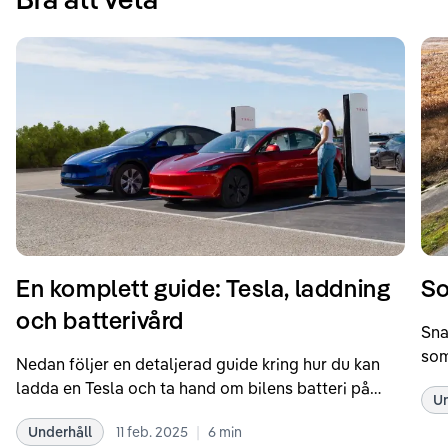
En komplett guide: Tesla, laddning
So
och batterivård
Sna
som
Nedan följer en detaljerad guide kring hur du kan
som
ladda en Tesla och ta hand om bilens batteri på
Un
kör
bästa sätt. Informationen är baserad på Teslas
dat
|
Underhåll
11 feb. 2025
6
min
rekommendationer samt våra egna erfarenheter