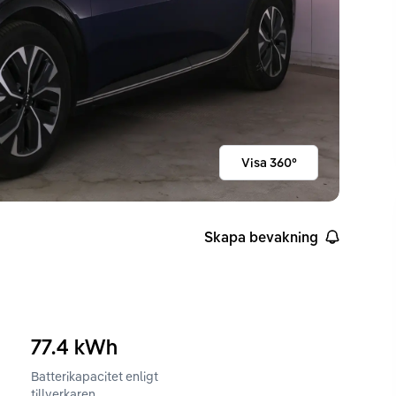
Visa 360°
Skapa bevakning
77.4
kWh
Batterikapacitet enligt
ckvidd enligt WLTP
tillverkaren