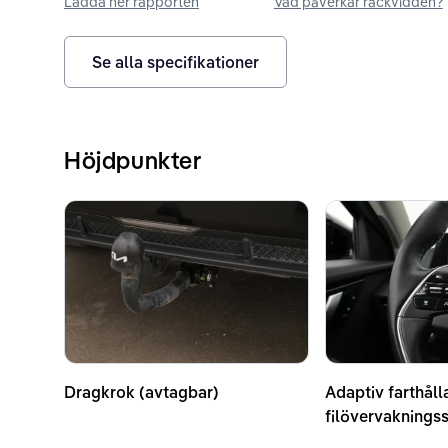
Ladda ner rapporten
Vad påverkar räckvidden?
Se alla specifikationer
Höjdpunkter
Dragkrok (avtagbar)
Adaptiv farthåll
filövervaknings