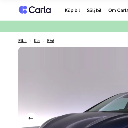
Tillbaka till startsidan
Köp bil
Sälj bil
Om Carl
Elbil
Kia
EV6
Visa föregående bild