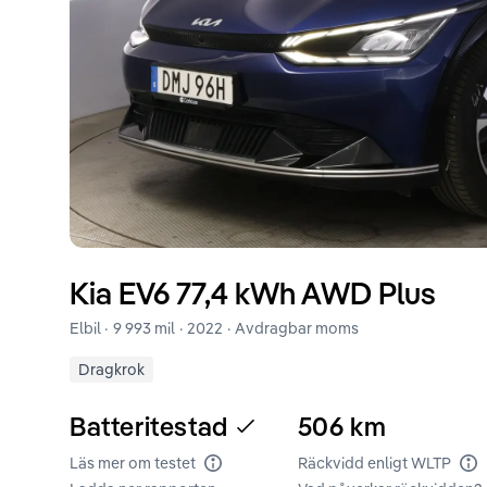
Kia
EV6
77,4 kWh AWD Plus
Elbil ·
9 993 mil
·
2022
· Avdragbar moms
Dragkrok
Batteritestad
506
km
Läs mer om testet
Räckvidd enligt WLTP
Batteritest
Rä