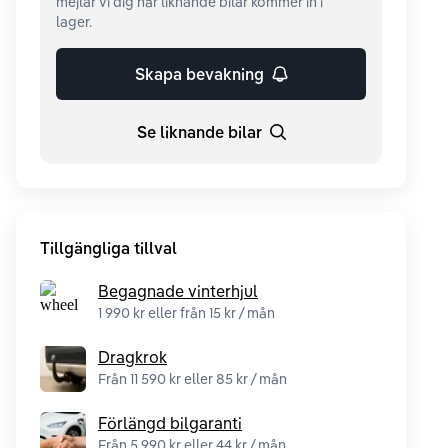
mejlar vi dig när liknande bilar kommer in i
lager.
Skapa bevakning
Se liknande bilar
Tillgängliga tillval
Begagnade vinterhjul
1 990 kr eller från 15 kr / mån
Dragkrok
Från 11 590 kr eller 85 kr / mån
Förlängd bilgaranti
Från 5 990 kr eller 44 kr / mån