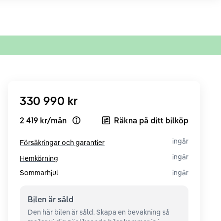
330 990 kr
2 419 kr
/
mån
Räkna på ditt bilköp
Open loan example
ingår
Försäkringar och garantier
ingår
Hemkörning
Sommarhjul
ingår
Bilen är
såld
Den här bilen är såld. Skapa en bevakning så