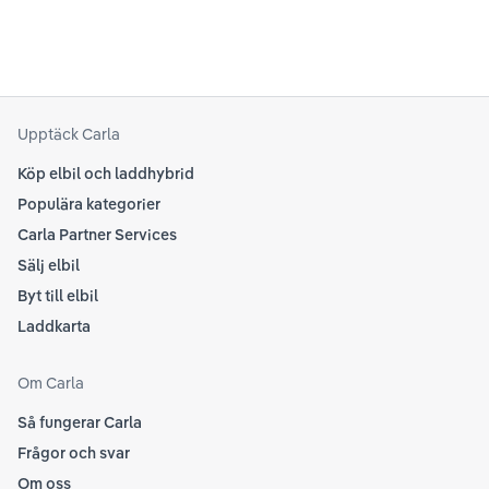
kring elbilar. Notera att Tesla ibland uppdaterar
beh
sina rekommendationer, så det kan vara en bra idé
til
att kolla Teslas officiella supportsidor för den
din
senaste informationen.
att
som
Upptäck Carla
Köp elbil och laddhybrid
Populära kategorier
Carla Partner Services
Sälj elbil
Byt till elbil
Laddkarta
Om Carla
Så fungerar Carla
Frågor och svar
Om oss