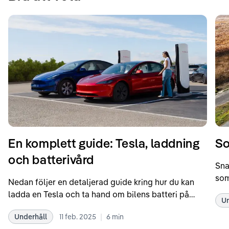
En komplett guide: Tesla, laddning
So
och batterivård
Sna
som
Nedan följer en detaljerad guide kring hur du kan
som
ladda en Tesla och ta hand om bilens batteri på
Un
kör
bästa sätt. Informationen är baserad på Teslas
dat
|
Underhåll
11 feb. 2025
6
min
rekommendationer samt våra egna erfarenheter
se 