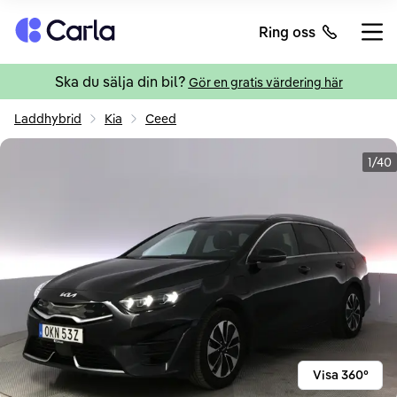
Tillbaka till startsidan
Ring oss
Öppn
Ska du sälja din bil?
Gör en gratis värdering här
Laddhybrid
Kia
Ceed
1/40
Visa 360°