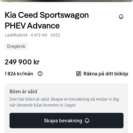
Kia
Ceed
Sportswagon
Right
PHEV Advance
Laddhybrid ·
4 472 mil
·
2022
Dragkrok
249 900 kr
1 826 kr
/
mån
Räkna på ditt bilköp
Open loan example
Bilen är
såld
Den här bilen är såld. Skapa en bevakning så mejlar vi dig
när liknande bilar kommer in i lager.
Skapa bevakning