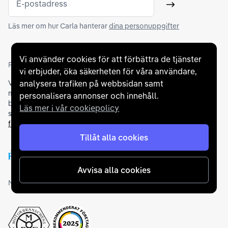
E-postadress
Skicka
Läs mer om hur Carla hanterar
dina personuppgifter
Vi använder cookies för att förbättra de tjänster
Partners och betallösningar
vi erbjuder, öka säkerheten för våra användare,
analysera trafiken på webbsidan samt
Vi samarbetar med
flertalet banker
för att erbjuda dig bästa
möjliga finansieringslösning och stödjer en rad olika
personalisera annonser och innehåll.
betalningsmetoder. För att du ska känna dig trygg vid ditt köp
Läs mer i vår cookiepolicy
samarbetar vi med Folksam och AutoConcept gällande
försäkringar och garantier
.
Tillåt alla cookies
Avvisa alla cookies
Medlemskap och utmärkelser