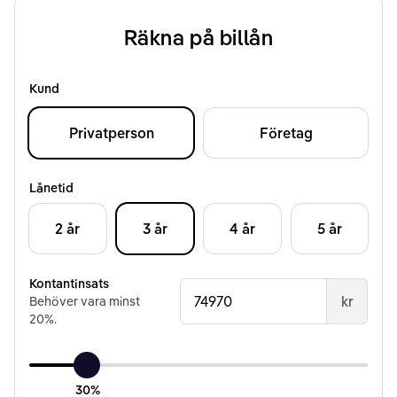
Räkna på billån
Kund
Privatperson
Företag
Lånetid
2 år
3 år
4 år
5 år
Kontantinsats
kr
Behöver vara minst
20
%.
30%