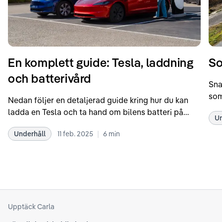
En komplett guide: Tesla, laddning
So
och batterivård
Sna
som
Nedan följer en detaljerad guide kring hur du kan
som
ladda en Tesla och ta hand om bilens batteri på
Un
kör
bästa sätt. Informationen är baserad på Teslas
dat
|
Underhåll
11 feb. 2025
6
min
rekommendationer samt våra egna erfarenheter
se 
kring elbilar. Notera att Tesla ibland uppdaterar
beh
sina rekommendationer, så det kan vara en bra idé
til
att kolla Teslas officiella supportsidor för den
din
senaste informationen.
att
som
Upptäck Carla