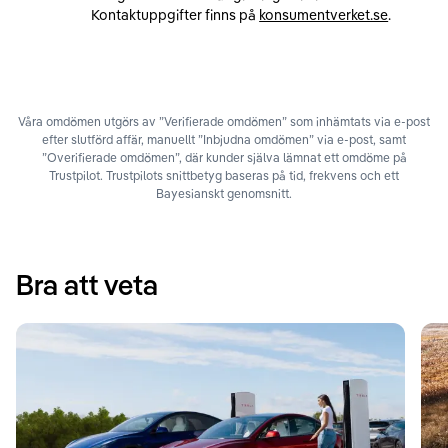
Kontaktuppgifter finns på
konsumentverket.se
.
Våra omdömen utgörs av ”Verifierade omdömen” som inhämtats via e-post
efter slutförd affär, manuellt ”Inbjudna omdömen” via e-post, samt
”Overifierade omdömen”, där kunder själva lämnat ett omdöme på
Trustpilot. Trustpilots snittbetyg baseras på tid, frekvens och ett
Bayesianskt genomsnitt.
Bra att veta