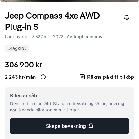
Jeep
Compass
4xe AWD
Right
Plug-in S
Laddhybrid ·
3 522 mil
·
2022
· Avdragbar moms
Dragkrok
306 900 kr
2 243 kr
/
mån
Räkna på ditt bilköp
Open loan example
Bilen är
såld
Den här bilen är såld. Skapa en bevakning så mejlar vi dig
när liknande bilar kommer in i lager.
Skapa bevakning