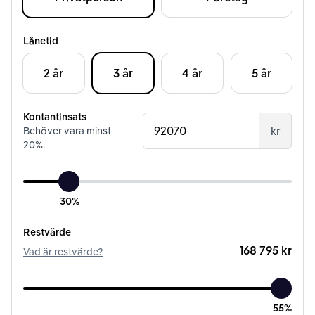
Lånetid
2 år
3 år
4 år
5 år
Kontantinsats
kr
Behöver vara minst
20
%.
30%
Restvärde
168 795 kr
Vad är restvärde?
55%