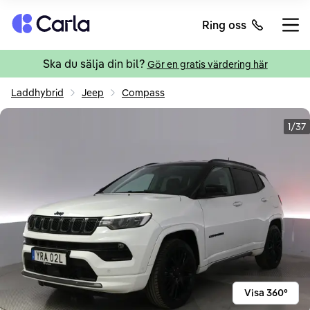
Tillbaka till startsidan
Ring oss
Öppn
Ska du sälja din bil?
Gör en gratis värdering här
Laddhybrid
Jeep
Compass
1/37
Visa 360°