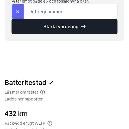
Vi tar emot både el- och fossildrivna bilar.
S
Ditt regnummer
Starta värdering
Batteritestad
Läs mer om testet
Batteritest
Ladda ner rapporten
432
km
Räckvidd enligt WLTP
Räckvidd enligt WLTP