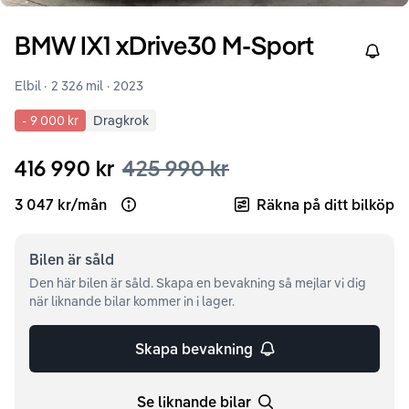
BMW
IX1
xDrive30 M-Sport
Right
Elbil ·
2 326 mil
·
2023
-
9 000 kr
Dragkrok
416 990 kr
425 990 kr
3 047 kr
/
mån
Räkna på ditt bilköp
Open loan example
Bilen är
såld
Den här bilen är såld. Skapa en bevakning så mejlar vi dig
när liknande bilar kommer in i lager.
Skapa bevakning
Se liknande bilar