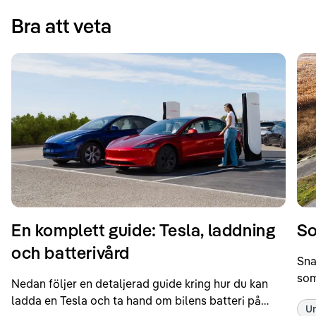
Bra att veta
En komplett guide: Tesla, laddning
So
och batterivård
Sna
som
Nedan följer en detaljerad guide kring hur du kan
som
ladda en Tesla och ta hand om bilens batteri på
Un
kör