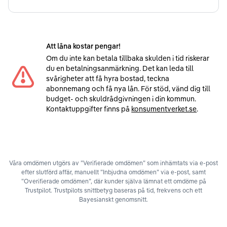
Att låna kostar pengar!
Om du inte kan betala tillbaka skulden i tid riskerar
du en betalningsanmärkning. Det kan leda till
svårigheter att få hyra bostad, teckna
abonnemang och få nya lån. För stöd, vänd dig till
budget- och skuldrådgivningen i din kommun.
Kontaktuppgifter finns på
konsumentverket.se
.
Våra omdömen utgörs av ”Verifierade omdömen” som inhämtats via e-post
efter slutförd affär, manuellt ”Inbjudna omdömen” via e-post, samt
”Overifierade omdömen”, där kunder själva lämnat ett omdöme på
Trustpilot. Trustpilots snittbetyg baseras på tid, frekvens och ett
Bayesianskt genomsnitt.