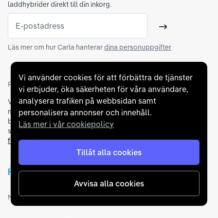
laddhybrider direkt till din inkorg.
E-postadress
Skicka
Läs mer om hur Carla hanterar
dina personuppgifter
Vi använder cookies för att förbättra de tjänster
Partners och betallösningar
vi erbjuder, öka säkerheten för våra användare,
analysera trafiken på webbsidan samt
Vi samarbetar med
flertalet banker
för att erbjuda dig bästa
möjliga finansieringslösning och stödjer en rad olika
personalisera annonser och innehåll.
betalningsmetoder. För att du ska känna dig trygg vid ditt köp
Läs mer i vår cookiepolicy
samarbetar vi med Folksam och AutoConcept gällande
försäkringar och garantier
.
Tillåt alla cookies
Avvisa alla cookies
Medlemskap och utmärkelser