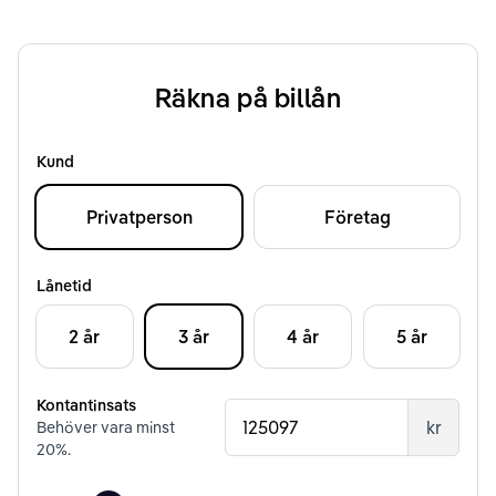
Räkna på billån
Kund
Privatperson
Företag
Lånetid
2 år
3 år
4 år
5 år
Kontantinsats
kr
Behöver vara minst
20
%.