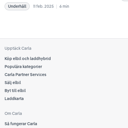
bästa sätt. Informationen är baserad på Teslas
dat
|
Underhåll
11 feb. 2025
6
min
rekommendationer samt våra egna erfarenheter
se 
kring elbilar. Notera att Tesla ibland uppdaterar
beh
sina rekommendationer, så det kan vara en bra idé
til
att kolla Teslas officiella supportsidor för den
din
senaste informationen.
att
som
Upptäck Carla
Köp elbil och laddhybrid
Populära kategorier
Carla Partner Services
Sälj elbil
Byt till elbil
Laddkarta
Om Carla
Så fungerar Carla