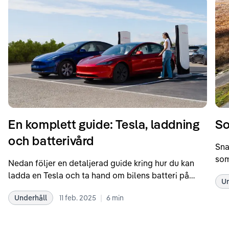
En komplett guide: Tesla, laddning
So
och batterivård
Sna
som
Nedan följer en detaljerad guide kring hur du kan
som
ladda en Tesla och ta hand om bilens batteri på
Un
kör
bästa sätt. Informationen är baserad på Teslas
dat
|
Underhåll
11 feb. 2025
6
min
rekommendationer samt våra egna erfarenheter
se 
kring elbilar. Notera att Tesla ibland uppdaterar
beh
sina rekommendationer, så det kan vara en bra idé