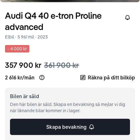
Audi
Q4
40 e-tron Proline
Right
advanced
Elbil ·
5 961 mil
·
2023
-
4 000 kr
357 900 kr
361 900 kr
2 616 kr
/
mån
Räkna på ditt bilköp
Open loan example
Bilen är
såld
Den här bilen är såld. Skapa en bevakning så mejlar vi dig
när liknande bilar kommer in i lager.
Skapa bevakning