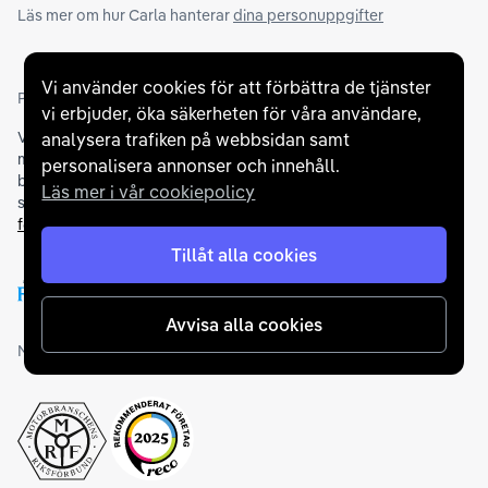
Läs mer om hur Carla hanterar
dina personuppgifter
Vi använder cookies för att förbättra de tjänster
Partners och betallösningar
vi erbjuder, öka säkerheten för våra användare,
Vi samarbetar med
flertalet banker
för att erbjuda dig bästa
analysera trafiken på webbsidan samt
möjliga finansieringslösning och stödjer en rad olika
personalisera annonser och innehåll.
betalningsmetoder. För att du ska känna dig trygg vid ditt köp
Läs mer i vår cookiepolicy
samarbetar vi med Folksam och AutoConcept gällande
försäkringar och garantier
.
Tillåt alla cookies
Avvisa alla cookies
Medlemskap och utmärkelser