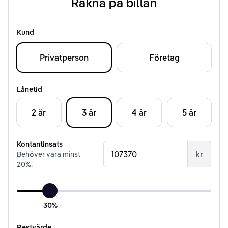
Räkna på billån
Kund
Privatperson
Företag
Lånetid
2 år
3 år
4 år
5 år
Kontantinsats
kr
Behöver vara minst
20
%.
30%
Restvärde