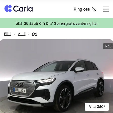
Tillbaka till startsidan
Ring oss
Öppn
Ska du sälja din bil?
Gör en gratis värdering här
Elbil
Audi
Q4
1/35
Visa 360°