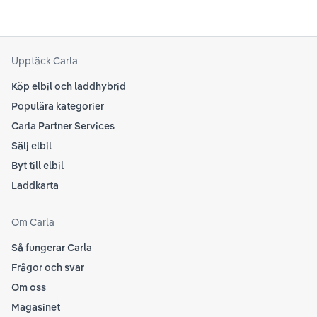
til
att kolla Teslas officiella supportsidor för den
din
senaste informationen.
att
som
Upptäck Carla
Köp elbil och laddhybrid
Populära kategorier
Carla Partner Services
Sälj elbil
Byt till elbil
Laddkarta
Om Carla
Så fungerar Carla
Frågor och svar
Om oss
Magasinet