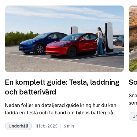
En komplett guide: Tesla, laddning
So
och batterivård
Sna
som
Nedan följer en detaljerad guide kring hur du kan
som
ladda en Tesla och ta hand om bilens batteri på
Un
kör
bästa sätt. Informationen är baserad på Teslas
dat
|
Underhåll
11 feb. 2025
6
min
rekommendationer samt våra egna erfarenheter
se 
kring elbilar. Notera att Tesla ibland uppdaterar