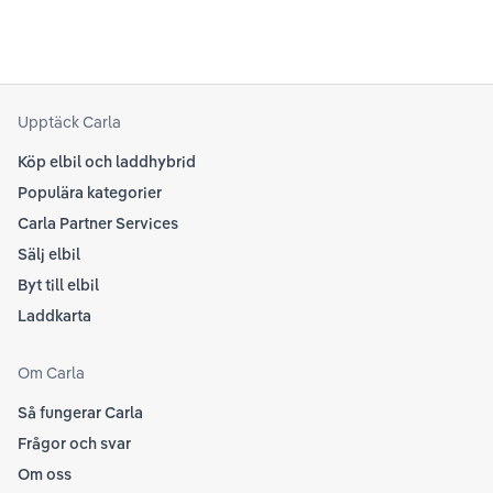
beh
sina rekommendationer, så det kan vara en bra idé
til
att kolla Teslas officiella supportsidor för den
din
senaste informationen.
att
som
Upptäck Carla
Köp elbil och laddhybrid
Populära kategorier
Carla Partner Services
Sälj elbil
Byt till elbil
Laddkarta
Om Carla
Så fungerar Carla
Frågor och svar
Om oss