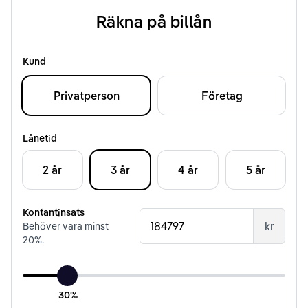
Räkna på billån
Kund
Privatperson
Företag
Lånetid
2 år
3 år
4 år
5 år
Kontantinsats
kr
Behöver vara minst
20
%.
30%