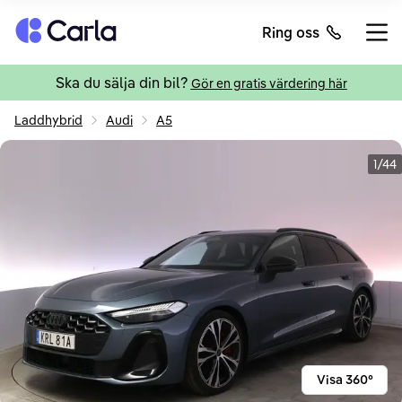
Tillbaka till startsidan
Ring oss
Öppn
Ska du sälja din bil?
Gör en gratis värdering här
Laddhybrid
Audi
A5
1/44
Visa 360°