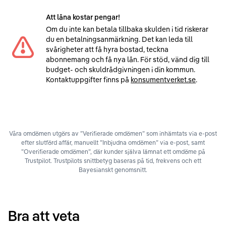
Att låna kostar pengar!
Om du inte kan betala tillbaka skulden i tid riskerar
du en betalningsanmärkning. Det kan leda till
svårigheter att få hyra bostad, teckna
abonnemang och få nya lån. För stöd, vänd dig till
budget- och skuldrådgivningen i din kommun.
Kontaktuppgifter finns på
konsumentverket.se
.
Våra omdömen utgörs av ”Verifierade omdömen” som inhämtats via e-post
efter slutförd affär, manuellt ”Inbjudna omdömen” via e-post, samt
”Overifierade omdömen”, där kunder själva lämnat ett omdöme på
Trustpilot. Trustpilots snittbetyg baseras på tid, frekvens och ett
Bayesianskt genomsnitt.
Bra att veta