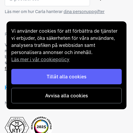
Skicka
Läs mer om hur Carla hanterar
dina personuppgifter
Vi använder cookies för att förbättra de tjänster
Partners och betallösningar
vi erbjuder, öka säkerheten för våra användare,
analysera trafiken på webbsidan samt
Vi samarbetar med
flertalet banker
för att erbjuda dig bästa
möjliga finansieringslösning och stödjer en rad olika
personalisera annonser och innehåll.
betalningsmetoder. För att du ska känna dig trygg vid ditt köp
Läs mer i vår cookiepolicy
samarbetar vi med Folksam och AutoConcept gällande
försäkringar och garantier
.
Tillåt alla cookies
Avvisa alla cookies
Medlemskap och utmärkelser