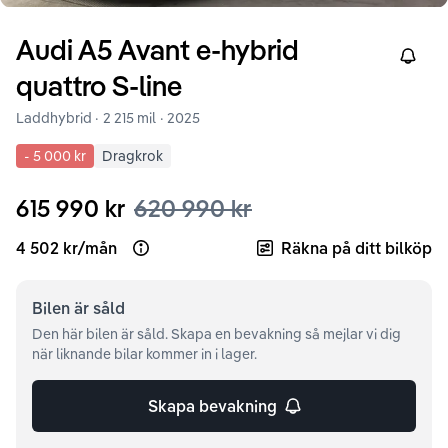
Audi
A5
Avant e-hybrid
Right
quattro S-line
Laddhybrid ·
2 215 mil
·
2025
-
5 000 kr
Dragkrok
615 990 kr
620 990 kr
4 502 kr
/
mån
Räkna på ditt bilköp
Open loan example
Bilen är
såld
Den här bilen är såld. Skapa en bevakning så mejlar vi dig
när liknande bilar kommer in i lager.
Skapa bevakning