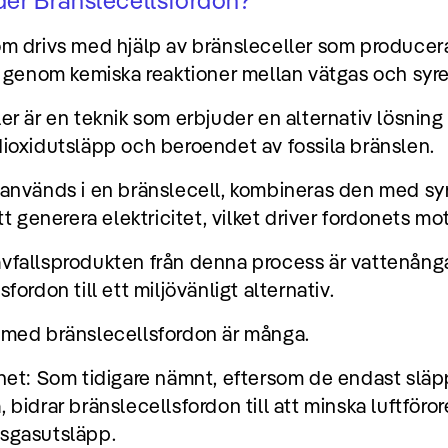
der
Bränslecellsfordon
?
om drivs med hjälp av bränsleceller som producer
t genom kemiska reaktioner mellan vätgas och syre
er är en teknik som erbjuder en alternativ lösning 
ioxidutsläpp och beroendet av fossila bränslen.
 används i en bränslecell, kombineras den med syr
tt generera elektricitet, vilket driver fordonets mot
fallsprodukten från denna process är vattenånga,
fordon till ett miljövänligt alternativ.
 med bränslecellsfordon är många.
het: Som tidigare nämnt, eftersom de endast släp
 bidrar bränslecellsfordon till att minska luftföro
sgasutsläpp.