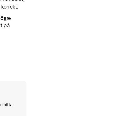
 korrekt.
högre
et på
e hittar