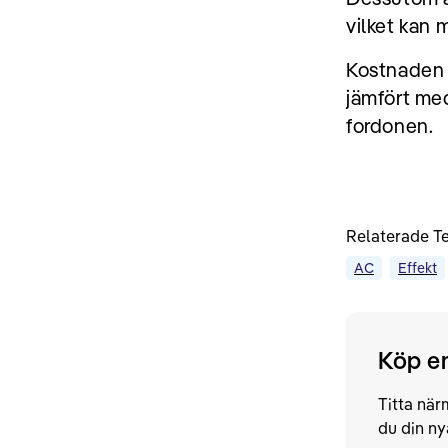
vilket kan 
Kostnaden 
jämfört med
fordonen.
Relaterade T
AC
Effekt
Köp en
Titta närm
du din ny