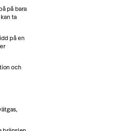
 på på bara
 kan ta
vidd på en
mer
tion och
vätgas,
a bränslen,