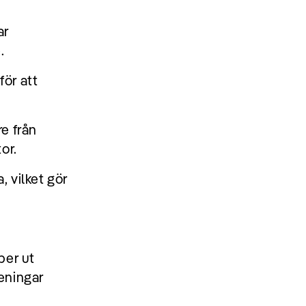
ar
.
för att
e från
or.
 vilket gör
per ut
reningar