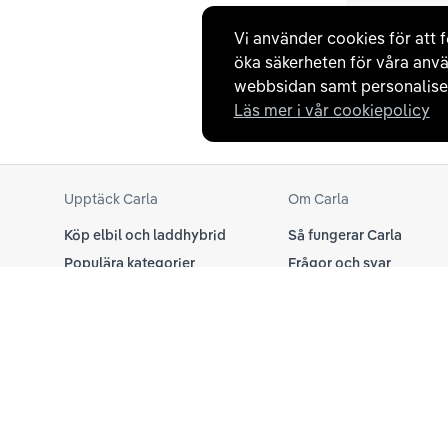
Vi använder cookies för att f
öka säkerheten för våra anvä
webbsidan samt personaliser
Läs mer i vår cookiepolicy
Upptäck Carla
Om Carla
Köp elbil och laddhybrid
Så fungerar Carla
Populära kategorier
Frågor och svar
Carla Partner Services
Om oss
Sälj elbil
Magasinet
Byt till elbil
Jobba på Carla
Laddkarta