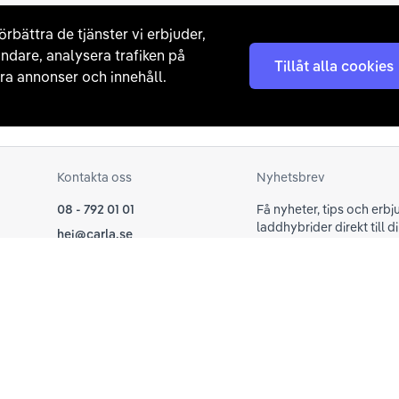
Se begagnade elbilar
örbättra de tjänster vi erbjuder,
ndare, analysera trafiken på
Tillåt alla cookies
a annonser och innehåll.
Kontakta oss
Nyhetsbrev
08 - 792 01 01
Få nyheter, tips och erb
laddhybrider direkt till di
hej@carla.se
Chatta
E-postadress
Har du redan köpt bil och har
Läs mer om hur Carla ha
frågor? Kontakta vår
kundtjänst direkt.
support@carla.se