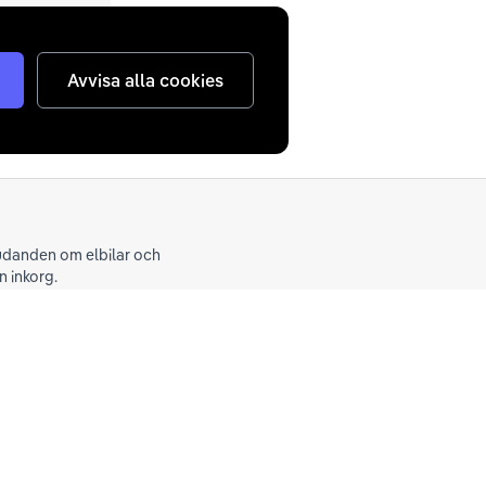
Avvisa alla cookies
judanden om elbilar och
n inkorg.
Skicka
nterar
dina personuppgifter