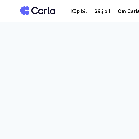
Tillbaka till startsidan
Köp bil
Sälj bil
Om Carl