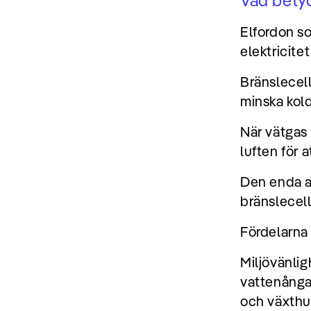
Vad bety
Elfordon s
elektricite
Bränslecell
minska kold
När vätgas
luften för a
Den enda av
bränslecells
Fördelarna
Miljövänlig
vattenånga,
och växthu