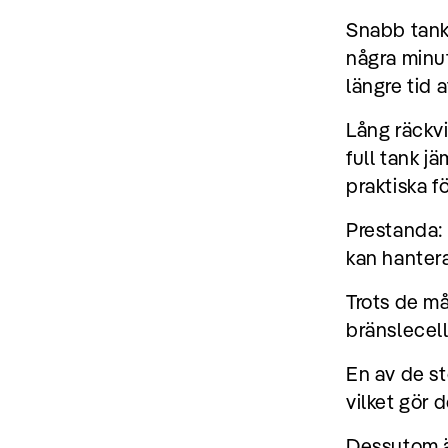
Snabb tankn
några minut
längre tid a
Lång räckvi
full tank j
praktiska f
Prestanda:
kan hantera
Trots de m
bränslecell
En av de st
vilket gör 
Dessutom ä