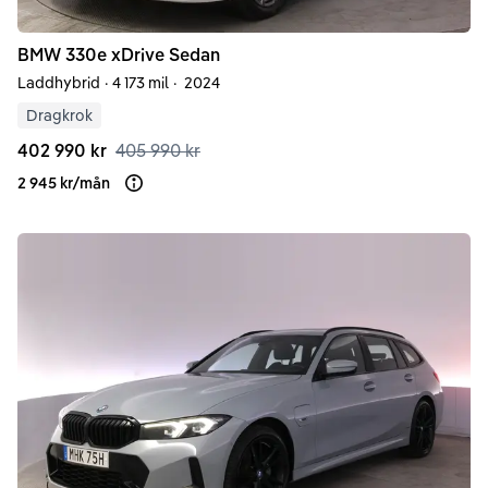
BMW
330e
xDrive Sedan
Laddhybrid
·
4 173 mil
·
2024
Dragkrok
402 990 kr
405 990 kr
2 945 kr
/
mån
Läs mer om finansiering