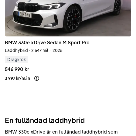
BMW
330e
xDrive Sedan M Sport Pro
Laddhybrid
·
2 647 mil
·
2025
Dragkrok
546 990 kr
3 997 kr
/
mån
Läs mer om finansiering
En fulländad laddhybrid
BMW 330e xDrive är en fulländad laddhybrid som