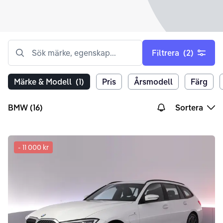
Sök märke, egenskap...
Filtrera
(2)
Märke & Modell
(1)
Pris
Årsmodell
Färg
BMW (16)
Sortera
-
11 000 kr