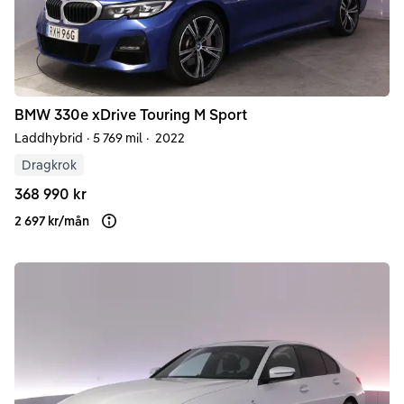
BMW
330e
xDrive Touring M Sport
Laddhybrid
·
5 769 mil
·
2022
Dragkrok
368 990 kr
2 697 kr
/
mån
Läs mer om finansiering