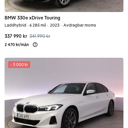
BMW
330e
xDrive Touring
Laddhybrid
·
6 285 mil
·
2023
·
Avdragbar moms
337 990 kr
341 990 kr
2 470 kr
/
mån
Läs mer om finansiering
-
3 000 kr