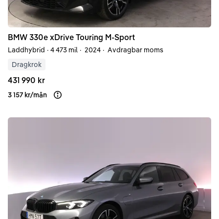
BMW
330e
xDrive Touring M-Sport
Laddhybrid
·
4 473 mil
·
2024
·
Avdragbar moms
Dragkrok
431 990 kr
3 157 kr
/
mån
Läs mer om finansiering