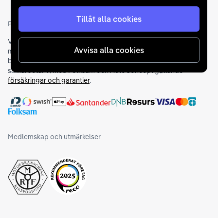
Tillåt alla cookies
Partners och betallösningar
Vi samarbetar med
flertalet banker
för att erbjuda dig bästa
Avvisa alla cookies
möjliga finansieringslösning och stödjer en rad olika
betalningsmetoder. För att du ska känna dig trygg vid ditt köp
samarbetar vi med Folksam och AutoConcept gällande
försäkringar och garantier
.
Medlemskap och utmärkelser