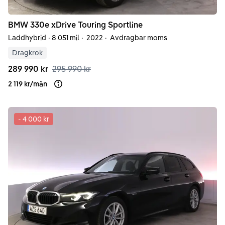
BMW
330e
xDrive Touring Sportline
Laddhybrid
·
8 051 mil
·
2022
·
Avdragbar moms
Dragkrok
289 990 kr
295 990 kr
2 119 kr
/
mån
Läs mer om finansiering
-
4 000 kr