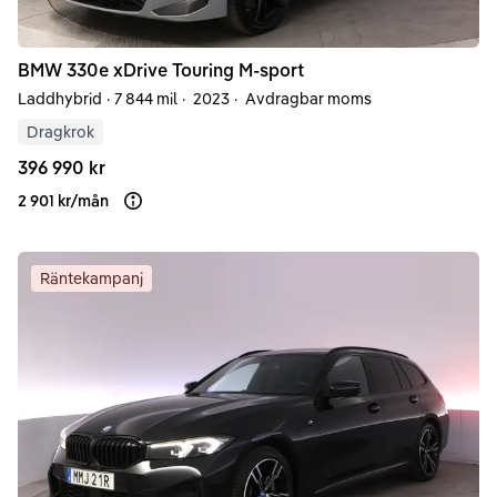
BMW
330e
xDrive Touring M-sport
Laddhybrid
·
7 844 mil
·
2023
·
Avdragbar moms
Dragkrok
396 990 kr
2 901 kr
/
mån
Läs mer om finansiering
Räntekampanj