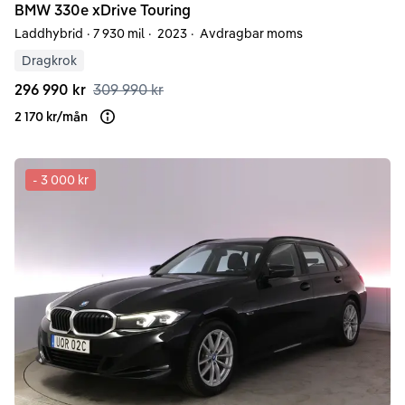
BMW
330e
xDrive Touring
Laddhybrid
·
7 930 mil
·
2023
·
Avdragbar moms
Dragkrok
296 990 kr
309 990 kr
2 170 kr
/
mån
Läs mer om finansiering
-
3 000 kr