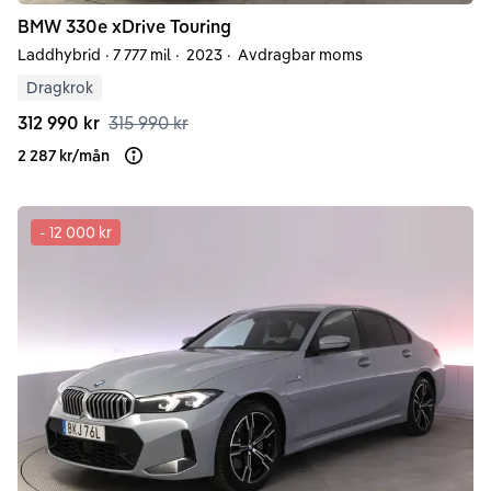
BMW
330e
xDrive Touring
Laddhybrid
·
7 777 mil
·
2023
·
Avdragbar moms
Dragkrok
312 990 kr
315 990 kr
2 287 kr
/
mån
Läs mer om finansiering
-
12 000 kr