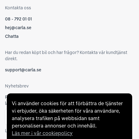
Kontakta oss
08 - 792 01 01
hej@carla.se
Chatta
Har du redan köpt bil och har frågor? Kontakta vår kundtjänst
direkt.
support@carla.se
Nyhetsbrev
Få nyheter, tips och erbjudanden om elbilar och
Vi använder cookies för att förbättra de tjänster
laddhybrider direkt till din inkorg.
vi erbjuder, öka säkerheten för våra användare,
E-postadress
analysera trafiken på webbsidan samt
Skicka
personalisera annonser och innehåll.
Läs mer om hur Carla hanterar
dina personuppgifter
Läs mer i vår cookiepolicy