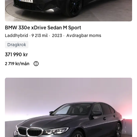
BMW
330e
xDrive Sedan M Sport
Laddhybrid
·
9 213 mil
·
2023
·
Avdragbar moms
Dragkrok
371 990 kr
2 719 kr
/
mån
Läs mer om finansiering