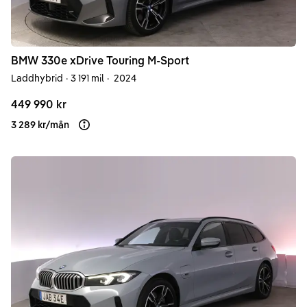
BMW
330e
xDrive Touring M-Sport
Laddhybrid
·
3 191 mil
·
2024
449 990 kr
3 289 kr
/
mån
Läs mer om finansiering