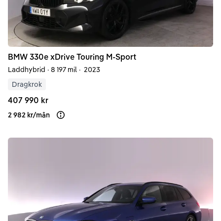
BMW
330e
xDrive Touring M-Sport
Laddhybrid
·
8 197 mil
·
2023
Dragkrok
407 990 kr
2 982 kr
/
mån
Läs mer om finansiering