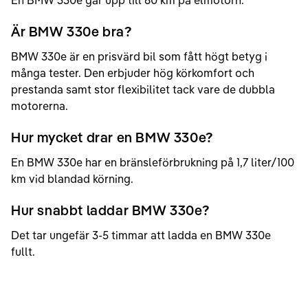
En BMW 330e går upp till 60 km på elmotorn.
Är BMW 330e bra?
BMW 330e är en prisvärd bil som fått högt betyg i
många tester. Den erbjuder hög körkomfort och
prestanda samt stor flexibilitet tack vare de dubbla
motorerna.
Hur mycket drar en BMW 330e?
En BMW 330e har en bränsleförbrukning på 1,7 liter/100
km vid blandad körning.
Hur snabbt laddar BMW 330e?
Det tar ungefär 3-5 timmar att ladda en BMW 330e
fullt.