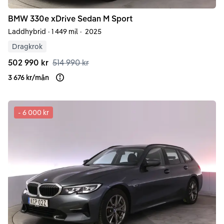
BMW
330e
xDrive Sedan M Sport
Laddhybrid
·
1 449 mil
·
2025
Dragkrok
502 990 kr
514 990 kr
3 676 kr
/
mån
Läs mer om finansiering
-
6 000 kr