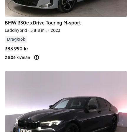
BMW
330e
xDrive Touring M-sport
Laddhybrid
·
5 818 mil
·
2023
Dragkrok
383 990 kr
2 806 kr
/
mån
Läs mer om finansiering