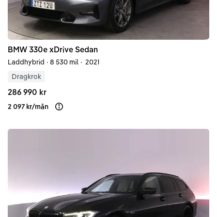
BMW
330e
xDrive Sedan
Laddhybrid
·
8 530 mil
·
2021
Dragkrok
286 990 kr
2 097 kr
/
mån
Läs mer om finansiering