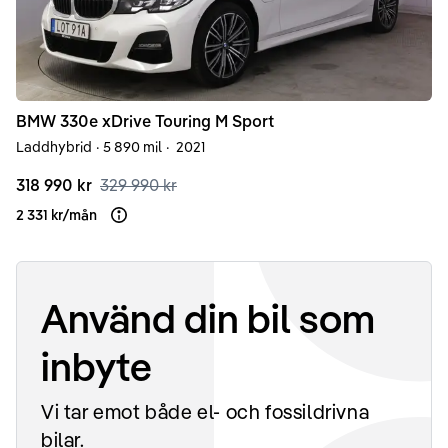
BMW
330e
xDrive Touring M Sport
Laddhybrid
·
5 890 mil
·
2021
318 990 kr
329 990 kr
2 331 kr
/
mån
Läs mer om finansiering
Använd din bil som
inbyte
Vi tar emot både el- och fossildrivna
bilar.