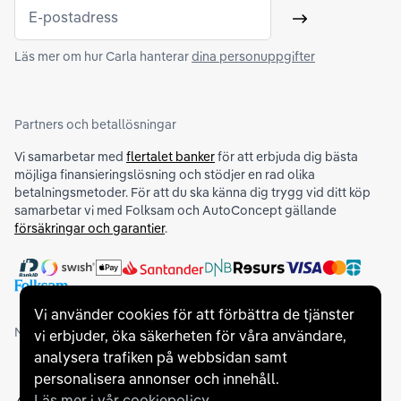
E-postadress
Skicka
Läs mer om hur Carla hanterar
dina personuppgifter
Partners och betallösningar
Vi samarbetar med
flertalet banker
för att erbjuda dig bästa
möjliga finansieringslösning och stödjer en rad olika
betalningsmetoder. För att du ska känna dig trygg vid ditt köp
samarbetar vi med Folksam och AutoConcept gällande
försäkringar och garantier
.
Vi använder cookies för att förbättra de tjänster
Medlemskap och utmärkelser
vi erbjuder, öka säkerheten för våra användare,
analysera trafiken på webbsidan samt
personalisera annonser och innehåll.
Läs mer i vår cookiepolicy