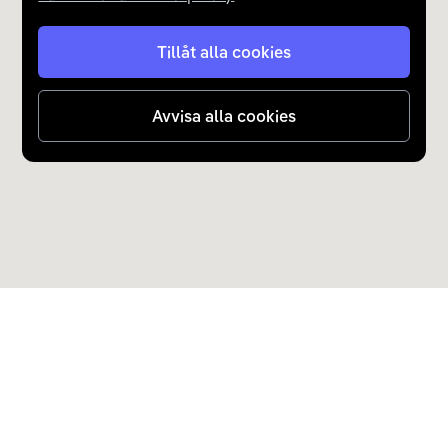
OKQ8 Gustavsberg Bleksängsvägen
Tillåt alla cookies
Publik laddning
Avvisa alla cookies
Publik laddning
Publik laddning
Recharge McDonald's Gustavsberg
Runda Huset - Värmdö kommun
Upptäck Carla
Köp elbil och laddhybrid
Skogsboparkeringen AC - Värmdö kommun
Populära kategorier
Carla Partner Services
St1 Laddning Värmdö Skärgårdsv.
Sälj elbil