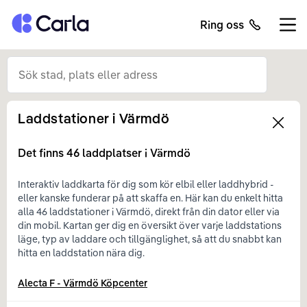
Tillbaka till startsidan
Ring oss
Öppn
Laddstationer i
Värmdö
Left
Det finns
46
laddplatser i
Värmdö
Interaktiv laddkarta för dig som kör elbil eller laddhybrid -
eller kanske funderar på att skaffa en. Här kan du enkelt hitta
alla 46 laddstationer i Värmdö, direkt från din dator eller via
din mobil. Kartan ger dig en översikt över varje laddstations
läge, typ av laddare och tillgänglighet, så att du snabbt kan
hitta en laddstation nära dig.
Alecta F - Värmdö Köpcenter