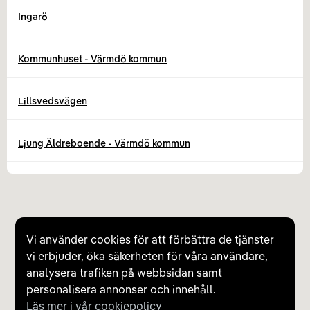
Ingarö
Kommunhuset - Värmdö kommun
Lillsvedsvägen
Ljung Äldreboende - Värmdö kommun
Mölnvik - Värmdö
OKQ8 Gustavsberg
Vi använder cookies för att förbättra de tjänster
vi erbjuder, öka säkerheten för våra användare,
OKQ8 Gustavsberg
analysera trafiken på webbsidan samt
personalisera annonser och innehåll.
Läs mer i vår cookiepolicy