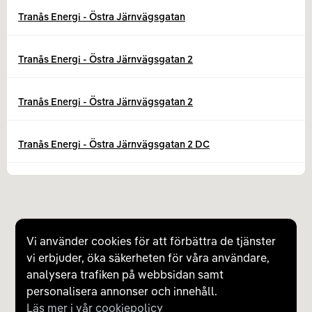
Tranås Energi - Östra Järnvägsgatan
Tranås Energi - Östra Järnvägsgatan 2
Tranås Energi - Östra Järnvägsgatan 2
Tranås Energi - Östra Järnvägsgatan 2 DC
Tranås Energi - Östra Järnvägsgatan 2 DC
Tranås Energi - Parkvägen 5
Vi använder cookies för att förbättra de tjänster
vi erbjuder, öka säkerheten för våra användare,
Tranås Energi - Parkvägen 5
analysera trafiken på webbsidan samt
personalisera annonser och innehåll.
Läs mer i vår cookiepolicy