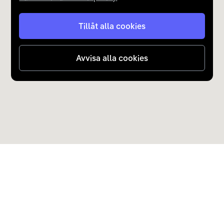
Tranås Energi - Råsvägen 2
Tillåt alla cookies
Tranås Energi - Råsvägen 2
Avvisa alla cookies
Tranås Energi - Snövädersgatan 1
Tranås Energi - Snövädersgatan 1
Tranås Energi - Stadshuset
Tranås Energi - Västra vägen 7
Upptäck Carla
Köp elbil och laddhybrid
Tranås Energi - Västra vägen 7
Populära kategorier
Carla Partner Services
Tranås Energi DC - Dalagatan 10
Sälj elbil