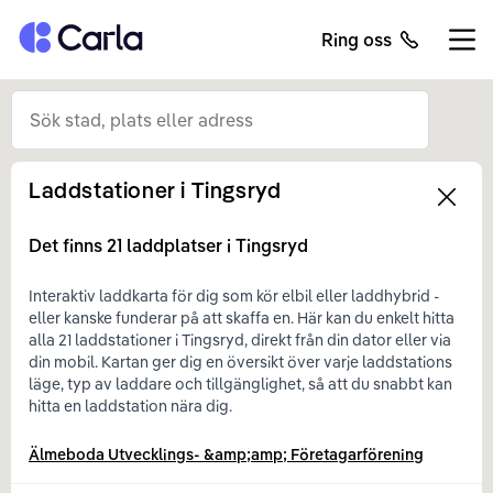
Tillbaka till startsidan
Ring oss
Öppn
Laddstationer i
Tingsryd
Left
Det finns
21
laddplatser i
Tingsryd
Interaktiv laddkarta för dig som kör elbil eller laddhybrid -
eller kanske funderar på att skaffa en. Här kan du enkelt hitta
alla 21 laddstationer i Tingsryd, direkt från din dator eller via
din mobil. Kartan ger dig en översikt över varje laddstations
läge, typ av laddare och tillgänglighet, så att du snabbt kan
hitta en laddstation nära dig.
Älmeboda Utvecklings- &amp;amp; Företagarförening