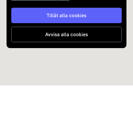
Tillåt alla cookies
Avvisa alla cookies
Upptäck Carla
Köp elbil och laddhybrid
Populära kategorier
Carla Partner Services
Sälj elbil