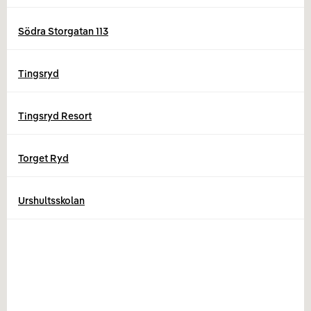
Södra Storgatan 113
Tingsryd
Tingsryd Resort
Torget Ryd
Urshultsskolan