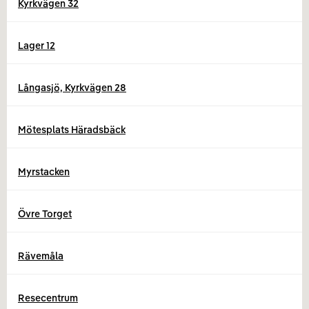
Kyrkvägen 32
Lager 12
Långasjö, Kyrkvägen 28
Mötesplats Häradsbäck
Myrstacken
Övre Torget
Rävemåla
Resecentrum