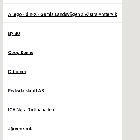
Allego - din-X - Gamla Landsvägen 2 Västra Ämtervik
By 80
Coop Sunne
Driconeq
Fryksdalskraft AB
ICA Nära Rottnahallen
Järven skola