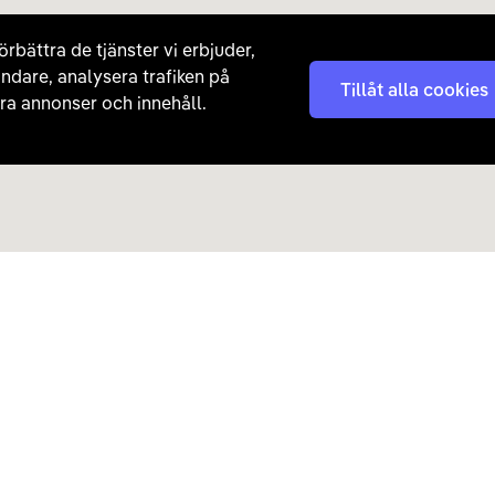
örbättra de tjänster vi erbjuder,
ndare, analysera trafiken på
Tillåt alla cookies
a annonser och innehåll.
Kontakta oss
Nyhetsbrev
08 - 792 01 01
Få nyheter, tips och erb
laddhybrider direkt till di
hej@carla.se
Chatta
E-postadress
Har du redan köpt bil och har
Läs mer om hur Carla ha
frågor? Kontakta vår
kundtjänst direkt.