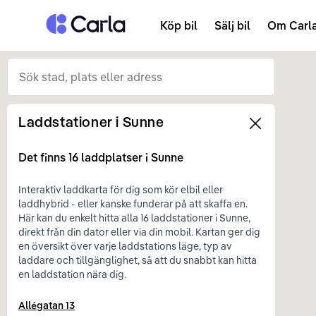
Tillbaka till startsidan
Köp bil
Sälj bil
Om Carl
Laddstationer i
Sunne
Left
Det finns
16
laddplatser i
Sunne
Interaktiv laddkarta för dig som kör elbil eller
laddhybrid - eller kanske funderar på att skaffa en.
Här kan du enkelt hitta alla 16 laddstationer i Sunne,
direkt från din dator eller via din mobil. Kartan ger dig
en översikt över varje laddstations läge, typ av
laddare och tillgänglighet, så att du snabbt kan hitta
en laddstation nära dig.
Allégatan 13