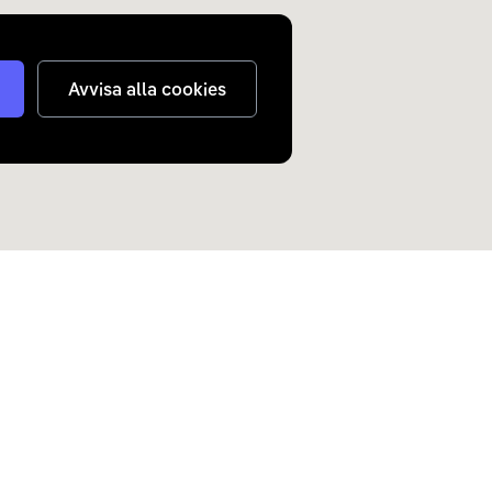
Avvisa alla cookies
judanden om elbilar och
n inkorg.
Skicka
nterar
dina personuppgifter