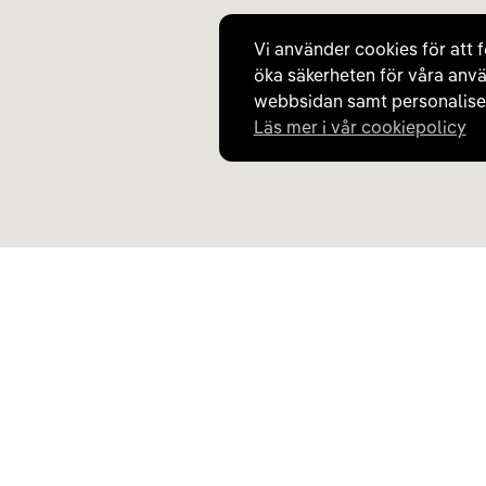
Sunne S.L
Vi använder cookies för att f
öka säkerheten för våra anvä
webbsidan samt personaliser
Läs mer i vår cookiepolicy
Upptäck Carla
Om Carla
Köp elbil och laddhybrid
Så fungerar Carla
Populära kategorier
Frågor och svar
Carla Partner Services
Om oss
Sälj elbil
Magasinet
Byt till elbil
Jobba på Carla
Laddkarta