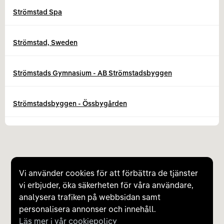
Strömstad Spa
Strömstad, Sweden
Strömstads Gymnasium - AB Strömstadsbyggen
Strömstadsbyggen - Össbygården
Strömstiernaskolan - AB Strömstadsbyggen
Svinesunds Handelsområde
Vi använder cookies för att förbättra de tjänster
vi erbjuder, öka säkerheten för våra användare,
Toveks Bil Skee
analysera trafiken på webbsidan samt
personalisera annonser och innehåll.
Läs mer i vår cookiepolicy