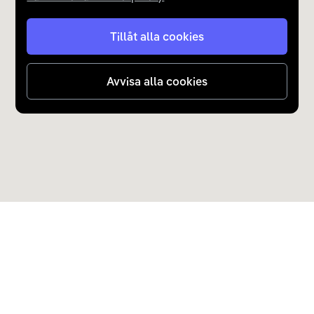
Uddevallavägen
Tillåt alla cookies
Vattenfall - Nordby Köpcenter
Avvisa alla cookies
Vattenfall - Nordby Köpcenter
Vattenfall - Nordby Shoppingcenter
Vattenfall - Nordby Shoppingcenter -
Vattenfall - Nordby Shoppingcenter -
Upptäck Carla
Köp elbil och laddhybrid
Vattenfall - Nordby Shoppingcenter -
Populära kategorier
Carla Partner Services
Vattenfall - Nordby Shoppingcenter -
Sälj elbil