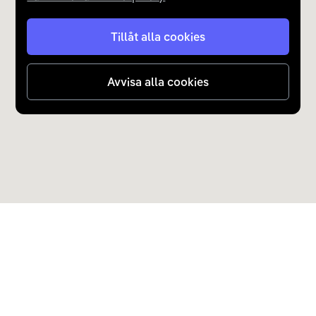
Tillåt alla cookies
Avvisa alla cookies
Upptäck Carla
Köp elbil och laddhybrid
Populära kategorier
Carla Partner Services
Sälj elbil