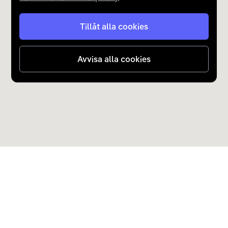
Tillåt alla cookies
Avvisa alla cookies
Upptäck Carla
Köp elbil och laddhybrid
Populära kategorier
Carla Partner Services
Sälj elbil