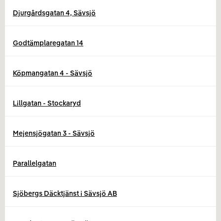
Djurgårdsgatan 4, Sävsjö
Godtämplaregatan 14
Köpmangatan 4 - Sävsjö
Lillgatan - Stockaryd
Mejensjögatan 3 - Sävsjö
Parallelgatan
Sjöbergs Däcktjänst i Sävsjö AB