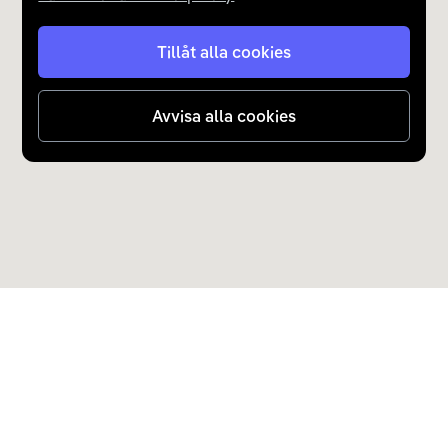
Tillåt alla cookies
Avvisa alla cookies
Upptäck Carla
Köp elbil och laddhybrid
Populära kategorier
Carla Partner Services
Sälj elbil