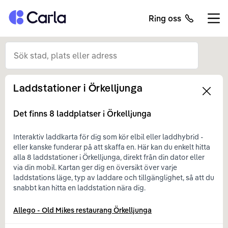
Tillbaka till startsidan
Ring oss
Öppn
Laddstationer i
Örkelljunga
Left
Det finns
8
laddplatser i
Örkelljunga
Interaktiv laddkarta för dig som kör elbil eller laddhybrid -
eller kanske funderar på att skaffa en. Här kan du enkelt hitta
alla 8 laddstationer i Örkelljunga, direkt från din dator eller
via din mobil. Kartan ger dig en översikt över varje
laddstations läge, typ av laddare och tillgänglighet, så att du
snabbt kan hitta en laddstation nära dig.
Allego - Old Mikes restaurang Örkelljunga