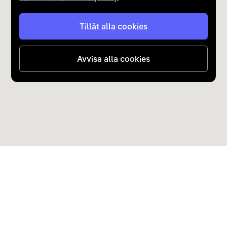
Tillåt alla cookies
Avvisa alla cookies
Upptäck Carla
Köp elbil och laddhybrid
Populära kategorier
Carla Partner Services
Sälj elbil