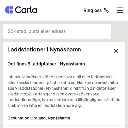
Tillbaka till startsidan
Ring oss
Öppn
Laddstationer i
Nynäshamn
Left
Det finns
9
laddplatser i
Nynäshamn
Interaktiv laddkarta för dig som kör elbil eller laddhybrid -
eller kanske funderar på att skaffa en. Här kan du enkelt hitta
alla 9 laddstationer i Nynäshamn, direkt från din dator eller
via din mobil. Kartan ger dig en översikt över varje
laddstations läge, typ av laddare och tillgänglighet, så att du
snabbt kan hitta en laddstation nära dig.
Destination Gotland, Nynäshamn