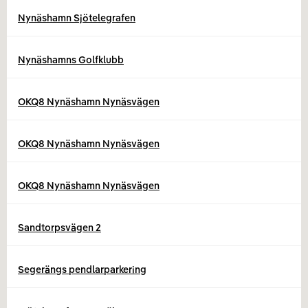
Nynäshamn Sjötelegrafen
Nynäshamns Golfklubb
OKQ8 Nynäshamn Nynäsvägen
OKQ8 Nynäshamn Nynäsvägen
OKQ8 Nynäshamn Nynäsvägen
Sandtorpsvägen 2
Segerängs pendlarparkering