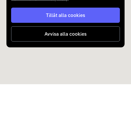
Tillåt alla cookies
Avvisa alla cookies
Upptäck Carla
Köp elbil och laddhybrid
Populära kategorier
Carla Partner Services
Sälj elbil