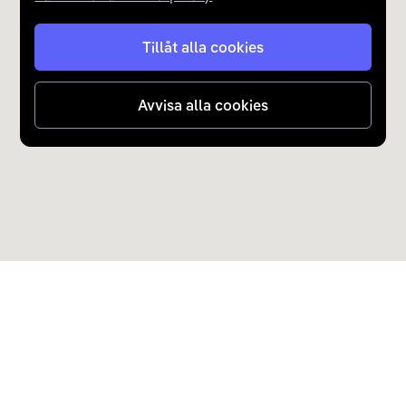
Tillåt alla cookies
Avvisa alla cookies
Upptäck Carla
Köp elbil och laddhybrid
Populära kategorier
Carla Partner Services
Sälj elbil