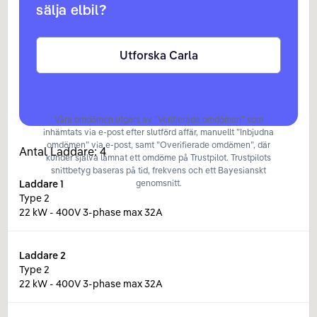
sälja elbil?
Utforska Carla
Våra omdömen utgörs av ”Verifierade omdömen” som
inhämtats via e-post efter slutförd affär, manuellt ”Inbjudna
omdömen” via e-post, samt ”Overifierade omdömen”, där
Antal Laddare:
4
kunder själva lämnat ett omdöme på Trustpilot. Trustpilots
snittbetyg baseras på tid, frekvens och ett Bayesianskt
Laddare
1
genomsnitt.
Type 2
22 kW - 400V 3-phase max 32A
Laddare
2
Type 2
22 kW - 400V 3-phase max 32A