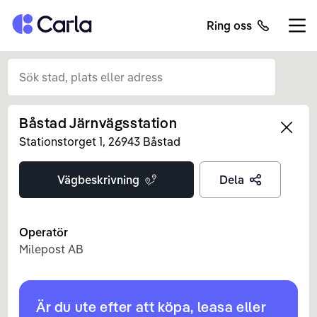
Tillbaka till startsidan
Ring oss
Öppn
Båstad Järnvägsstation
Left
Stationstorget
1
,
26943
Båstad
Vägbeskrivning
Dela
Operatör
Milepost AB
Är du ute efter att köpa, leasa eller