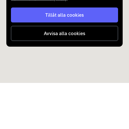
Tillåt alla cookies
Avvisa alla cookies
Upptäck Carla
Köp elbil och laddhybrid
Populära kategorier
Carla Partner Services
Sälj elbil