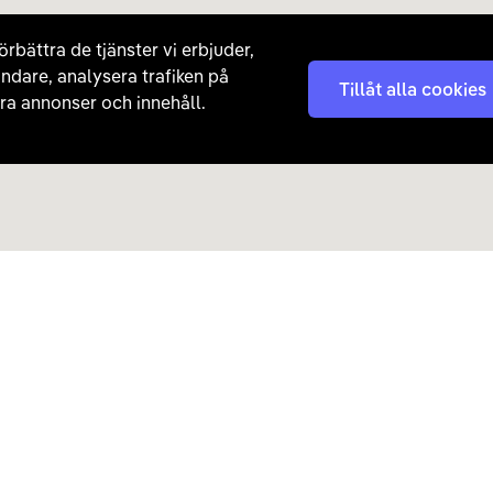
örbättra de tjänster vi erbjuder,
ndare, analysera trafiken på
Tillåt alla cookies
a annonser och innehåll.
Kontakta oss
Nyhetsbrev
08 - 792 01 01
Få nyheter, tips och erb
laddhybrider direkt till di
hej@carla.se
Chatta
E-postadress
Har du redan köpt bil och har
Läs mer om hur Carla ha
frågor? Kontakta vår
kundtjänst direkt.