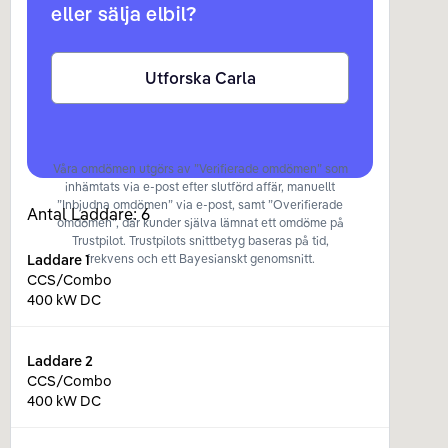
eller sälja elbil?
Utforska Carla
Våra omdömen utgörs av ”Verifierade omdömen” som
inhämtats via e-post efter slutförd affär, manuellt
”Inbjudna omdömen” via e-post, samt ”Overifierade
Antal Laddare:
6
omdömen”, där kunder själva lämnat ett omdöme på
Trustpilot. Trustpilots snittbetyg baseras på tid,
Laddare
1
frekvens och ett Bayesianskt genomsnitt.
CCS/Combo
400 kW DC
Laddare
2
CCS/Combo
400 kW DC