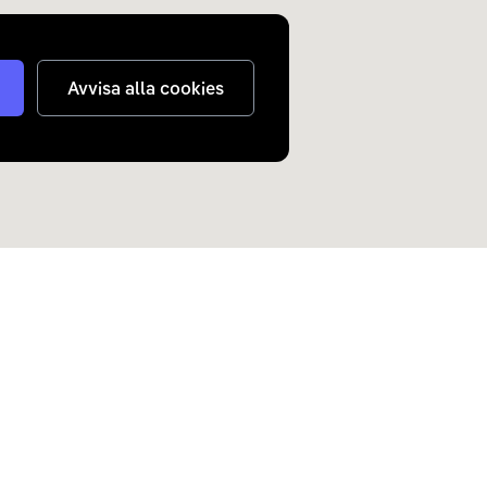
Avvisa alla cookies
judanden om elbilar och
n inkorg.
Skicka
nterar
dina personuppgifter