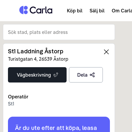
Tillbaka till startsidan
Köp bil
Sälj bil
Om Carl
St1 Laddning Åstorp
Left
Turistgatan
4
,
26539
Åstorp
Vägbeskrivning
Dela
Operatör
St1
Är du ute efter att köpa, leasa