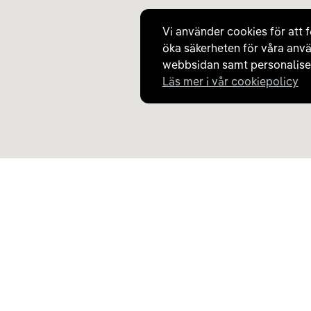
Vi använder cookies för att f
öka säkerheten för våra anvä
webbsidan samt personaliser
Läs mer i vår cookiepolicy
Upptäck Carla
Om Carla
Köp elbil och laddhybrid
Så fungerar Carla
Populära kategorier
Frågor och svar
Carla Partner Services
Om oss
Sälj elbil
Magasinet
Byt till elbil
Jobba på Carla
Laddkarta