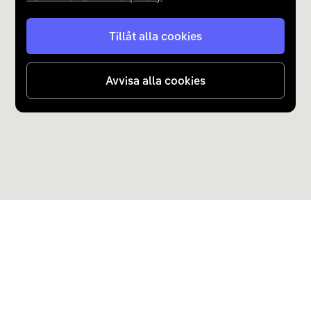
Tillåt alla cookies
Avvisa alla cookies
Upptäck Carla
Köp elbil och laddhybrid
Populära kategorier
Carla Partner Services
Sälj elbil