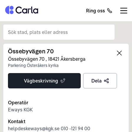
Tillbaka till startsidan
Ring oss
Öppn
Össebyvägen 70
Left
Össebyvägen 70
,
18421
Åkersberga
Parkering Österåkers kyrka
Vägbeskrivning
Dela
Operatör
Eways KGK
Kontakt
helpdeskeways@kgk.se 010 -121 94 00