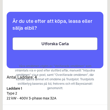
Är du ute efter att köpa, leasa eller
sälja elbil?
Utforska Carla
Våra omdömen utgörs av ”Verifierade omdömen” som
inhämtats via e-post efter slutförd affär, manuellt ”Inbjudna
omdömen” via e-post, samt ”Overifierade omdömen”, där
Antal Laddare:
4
kunder själva lämnat ett omdöme på Trustpilot. Trustpilots
snittbetyg baseras på tid, frekvens och ett Bayesianskt
Laddare
1
genomsnitt.
Type 2
22 kW - 400V 3-phase max 32A