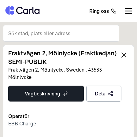
Tillbaka till startsidan
Ring oss
Öppn
Fraktvägen 2, Mölnlycke (Fraktkedjan)
Left
SEMI-PUBLIK
Fraktvägen 2, Mölnlycke, Sweden
,
43533
Mölnlycke
Vägbeskrivning
Dela
Operatör
EBB Charge