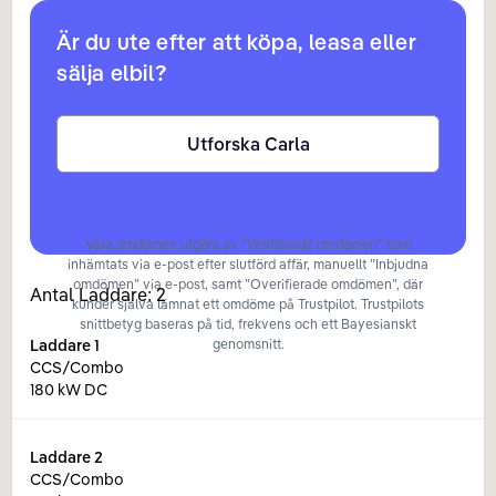
Är du ute efter att köpa, leasa eller
sälja elbil?
Utforska Carla
Våra omdömen utgörs av ”Verifierade omdömen” som
inhämtats via e-post efter slutförd affär, manuellt ”Inbjudna
omdömen” via e-post, samt ”Overifierade omdömen”, där
Antal Laddare:
2
kunder själva lämnat ett omdöme på Trustpilot. Trustpilots
snittbetyg baseras på tid, frekvens och ett Bayesianskt
Laddare
1
genomsnitt.
CCS/Combo
180 kW DC
Laddare
2
CCS/Combo