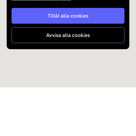
Tillåt alla cookies
Avvisa alla cookies
Upptäck Carla
Köp elbil och laddhybrid
Populära kategorier
Carla Partner Services
Sälj elbil