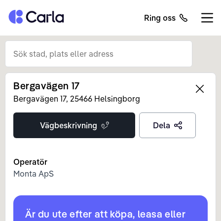
Tillbaka till startsidan
Ring oss
Öppn
Bergavägen 17
Left
Bergavägen
17
,
25466
Helsingborg
Vägbeskrivning
Dela
Operatör
Monta ApS
Är du ute efter att köpa, leasa eller