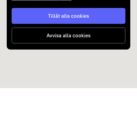
Tillåt alla cookies
Avvisa alla cookies
Upptäck Carla
Köp elbil och laddhybrid
Populära kategorier
Carla Partner Services
Sälj elbil