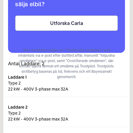
sälja elbil?
Utforska Carla
Våra omdömen utgörs av ”Verifierade omdömen” som
inhämtats via e-post efter slutförd affär, manuellt ”Inbjudna
omdömen” via e-post, samt ”Overifierade omdömen”, där
Antal Laddare:
2
kunder själva lämnat ett omdöme på Trustpilot. Trustpilots
snittbetyg baseras på tid, frekvens och ett Bayesianskt
Laddare
1
genomsnitt.
Type 2
22 kW - 400V 3-phase max 32A
Laddare
2
Type 2
22 kW - 400V 3-phase max 32A