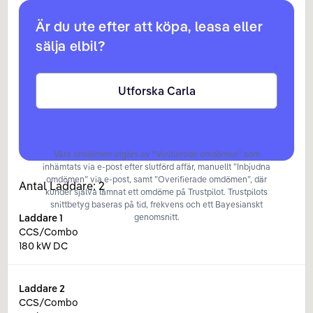
Är du ute efter att köpa, leasa eller
sälja elbil?
Utforska Carla
Våra omdömen utgörs av ”Verifierade omdömen” som
inhämtats via e-post efter slutförd affär, manuellt ”Inbjudna
omdömen” via e-post, samt ”Overifierade omdömen”, där
Antal Laddare:
2
kunder själva lämnat ett omdöme på Trustpilot. Trustpilots
snittbetyg baseras på tid, frekvens och ett Bayesianskt
Laddare
1
genomsnitt.
CCS/Combo
180 kW DC
Laddare
2
CCS/Combo