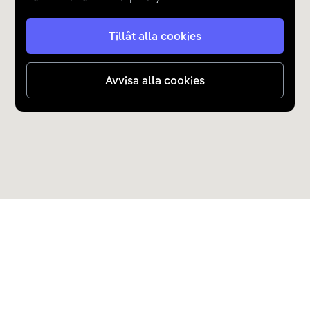
Tillåt alla cookies
Avvisa alla cookies
Upptäck Carla
Köp elbil och laddhybrid
Populära kategorier
Carla Partner Services
Sälj elbil