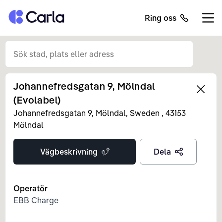
Tillbaka till startsidan
Ring oss
Öppn
Johannefredsgatan 9, Mölndal
Left
(Evolabel)
Johannefredsgatan 9, Mölndal, Sweden
,
43153
Mölndal
Vägbeskrivning
Dela
Operatör
EBB Charge