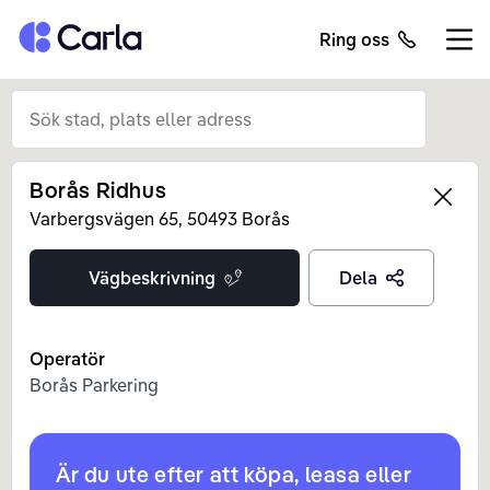
Tillbaka till startsidan
Ring oss
Öppn
Borås Ridhus
Left
Varbergsvägen
65
,
50493
Borås
Vägbeskrivning
Dela
Operatör
Borås Parkering
Är du ute efter att köpa, leasa eller