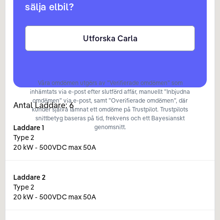
sälja elbil?
Utforska Carla
Våra omdömen utgörs av ”Verifierade omdömen” som
inhämtats via e-post efter slutförd affär, manuellt ”Inbjudna
omdömen” via e-post, samt ”Overifierade omdömen”, där
Antal Laddare:
6
kunder själva lämnat ett omdöme på Trustpilot. Trustpilots
snittbetyg baseras på tid, frekvens och ett Bayesianskt
Laddare
1
genomsnitt.
Type 2
20 kW - 500VDC max 50A
Laddare
2
Type 2
20 kW - 500VDC max 50A