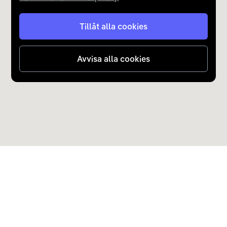
Tillåt alla cookies
Avvisa alla cookies
Upptäck Carla
Köp elbil och laddhybrid
Populära kategorier
Carla Partner Services
Sälj elbil