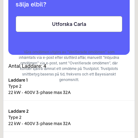
sälja elbil?
Utforska Carla
Våra omdömen utgörs av ”Verifierade omdömen” som
inhämtats via e-post efter slutförd affär, manuellt ”Inbjudna
omdömen” via e-post, samt ”Overifierade omdömen”, där
Antal Laddare:
4
kunder själva lämnat ett omdöme på Trustpilot. Trustpilots
snittbetyg baseras på tid, frekvens och ett Bayesianskt
Laddare
1
genomsnitt.
Type 2
22 kW - 400V 3-phase max 32A
Laddare
2
Type 2
22 kW - 400V 3-phase max 32A