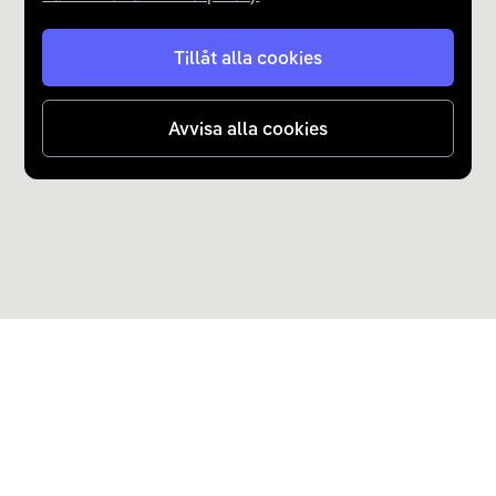
Tillåt alla cookies
Avvisa alla cookies
Upptäck Carla
Köp elbil och laddhybrid
Populära kategorier
Carla Partner Services
Sälj elbil