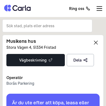
Tillbaka till startsidan
Ring oss
Öppn
Musikens hus
Left
Stora Vägen
4
,
51334
Fristad
Vägbeskrivning
Dela
Operatör
Borås Parkering
Är du ute efter att köpa, leasa eller