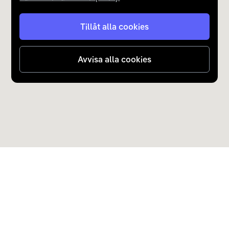
Tillåt alla cookies
Avvisa alla cookies
Upptäck Carla
Köp elbil och laddhybrid
Populära kategorier
Carla Partner Services
Sälj elbil