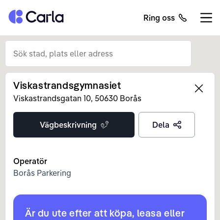
Tillbaka till startsidan
Ring oss
Öppn
Viskastrandsgymnasiet
Left
Viskastrandsgatan
10
,
50630
Borås
Vägbeskrivning
Dela
Operatör
Borås Parkering
Är du ute efter att köpa, leasa eller