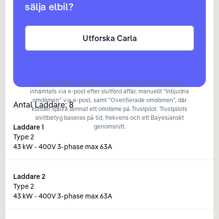
sälja elbil?
Utforska Carla
Våra omdömen utgörs av ”Verifierade omdömen” som
inhämtats via e-post efter slutförd affär, manuellt ”Inbjudna
omdömen” via e-post, samt ”Overifierade omdömen”, där
Antal Laddare:
8
kunder själva lämnat ett omdöme på Trustpilot. Trustpilots
snittbetyg baseras på tid, frekvens och ett Bayesianskt
Laddare
1
genomsnitt.
Type 2
43 kW - 400V 3-phase max 63A
Laddare
2
Type 2
43 kW - 400V 3-phase max 63A