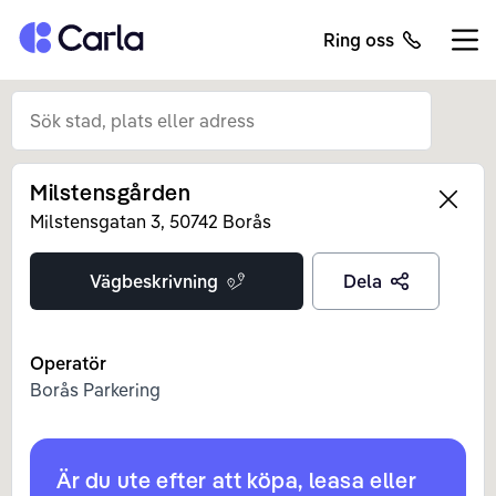
Tillbaka till startsidan
Ring oss
Öppn
Milstensgården
Left
Milstensgatan
3
,
50742
Borås
Vägbeskrivning
Dela
Operatör
Borås Parkering
Är du ute efter att köpa, leasa eller