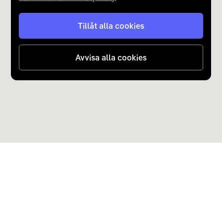
Tillåt alla cookies
Avvisa alla cookies
Upptäck Carla
Köp elbil och laddhybrid
Populära kategorier
Carla Partner Services
Sälj elbil