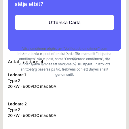
sälja elbil?
Utforska Carla
Våra omdömen utgörs av ”Verifierade omdömen” som
inhämtats via e-post efter slutförd affär, manuellt ”Inbjudna
omdömen” via e-post, samt ”Overifierade omdömen”, där
Antal Laddare:
4
kunder själva lämnat ett omdöme på Trustpilot. Trustpilots
snittbetyg baseras på tid, frekvens och ett Bayesianskt
Laddare
1
genomsnitt.
Type 2
20 kW - 500VDC max 50A
Laddare
2
Type 2
20 kW - 500VDC max 50A