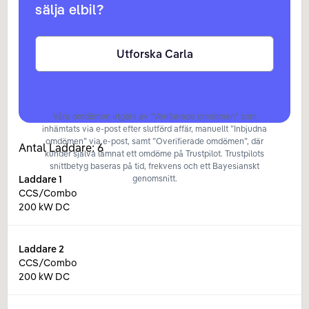
sälja elbil?
Utforska Carla
Våra omdömen utgörs av ”Verifierade omdömen” som
inhämtats via e-post efter slutförd affär, manuellt ”Inbjudna
omdömen” via e-post, samt ”Overifierade omdömen”, där
Antal Laddare:
6
kunder själva lämnat ett omdöme på Trustpilot. Trustpilots
snittbetyg baseras på tid, frekvens och ett Bayesianskt
Laddare
1
genomsnitt.
CCS/Combo
200 kW DC
Laddare
2
CCS/Combo
200 kW DC