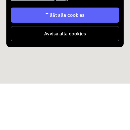
Tillåt alla cookies
Avvisa alla cookies
Upptäck Carla
Köp elbil och laddhybrid
Populära kategorier
Carla Partner Services
Sälj elbil