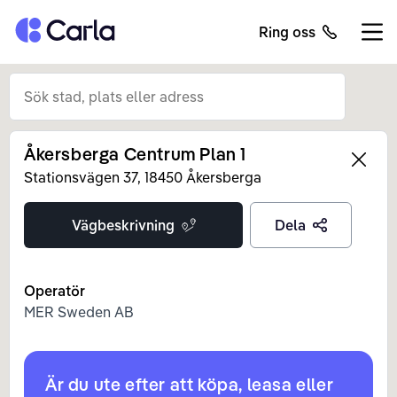
Tillbaka till startsidan
Ring oss
Öppn
Åkersberga Centrum Plan 1
Left
Stationsvägen
37
,
18450
Åkersberga
Vägbeskrivning
Dela
Operatör
MER Sweden AB
Är du ute efter att köpa, leasa eller