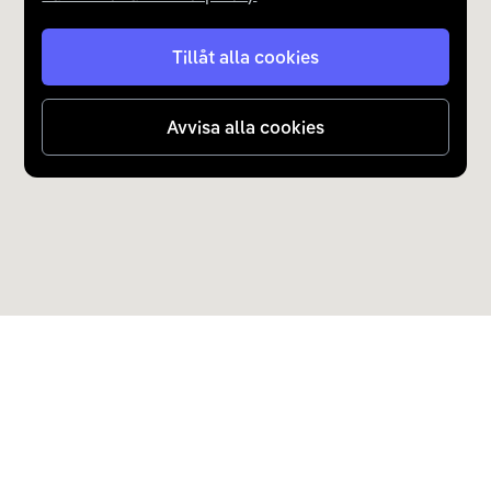
Tillåt alla cookies
Avvisa alla cookies
Upptäck Carla
Köp elbil och laddhybrid
Populära kategorier
Carla Partner Services
Sälj elbil