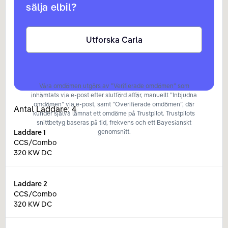
sälja elbil?
Utforska Carla
Våra omdömen utgörs av ”Verifierade omdömen” som
inhämtats via e-post efter slutförd affär, manuellt ”Inbjudna
omdömen” via e-post, samt ”Overifierade omdömen”, där
Antal Laddare:
4
kunder själva lämnat ett omdöme på Trustpilot. Trustpilots
snittbetyg baseras på tid, frekvens och ett Bayesianskt
Laddare
1
genomsnitt.
CCS/Combo
320 KW DC
Laddare
2
CCS/Combo
320 KW DC