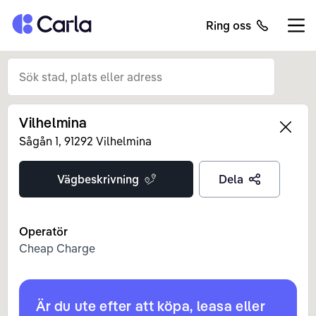
Tillbaka till startsidan
Ring oss
Öppn
Vilhelmina
Left
Sågån
1
,
91292
Vilhelmina
Vägbeskrivning
Dela
Operatör
Cheap Charge
Är du ute efter att köpa, leasa eller