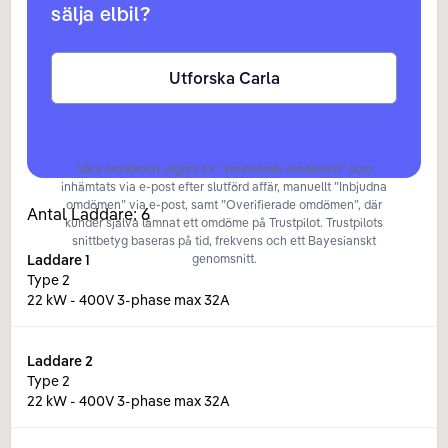
sälja elbil?
Utforska Carla
Våra omdömen utgörs av ”Verifierade omdömen” som
inhämtats via e-post efter slutförd affär, manuellt ”Inbjudna
omdömen” via e-post, samt ”Overifierade omdömen”, där
Antal Laddare:
6
kunder själva lämnat ett omdöme på Trustpilot. Trustpilots
snittbetyg baseras på tid, frekvens och ett Bayesianskt
Laddare
1
genomsnitt.
Type 2
22 kW - 400V 3-phase max 32A
Laddare
2
Type 2
22 kW - 400V 3-phase max 32A