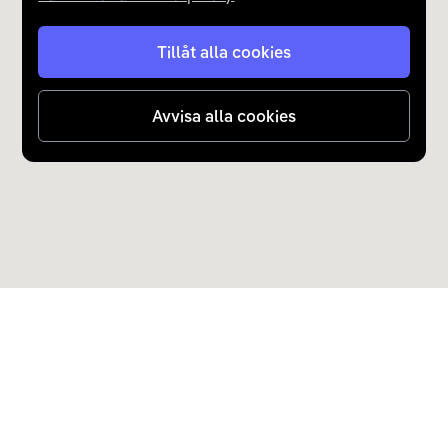
Tillåt alla cookies
Avvisa alla cookies
Upptäck Carla
Köp elbil och laddhybrid
Populära kategorier
Carla Partner Services
Sälj elbil