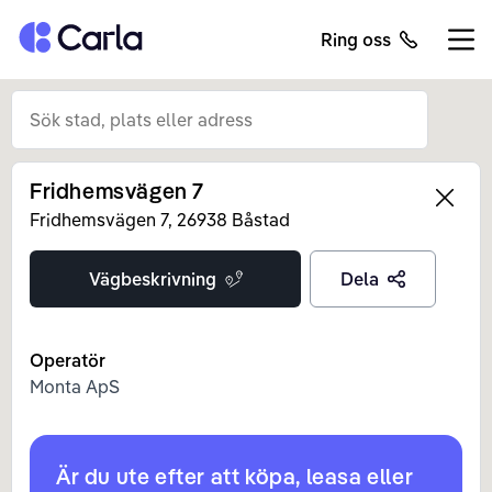
Tillbaka till startsidan
Ring oss
Öppn
Fridhemsvägen 7
Left
Fridhemsvägen
7
,
26938
Båstad
Vägbeskrivning
Dela
Operatör
Monta ApS
Är du ute efter att köpa, leasa eller