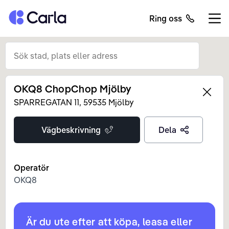
Tillbaka till startsidan
Ring oss
Öppn
OKQ8 ChopChop Mjölby
Left
SPARREGATAN
11
,
59535
Mjölby
Vägbeskrivning
Dela
Operatör
OKQ8
Är du ute efter att köpa, leasa eller