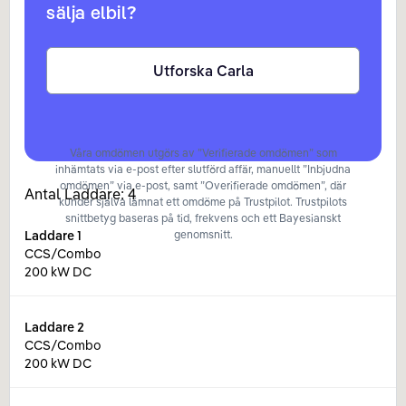
sälja elbil?
Utforska Carla
Våra omdömen utgörs av ”Verifierade omdömen” som
inhämtats via e-post efter slutförd affär, manuellt ”Inbjudna
omdömen” via e-post, samt ”Overifierade omdömen”, där
Antal Laddare:
4
kunder själva lämnat ett omdöme på Trustpilot. Trustpilots
snittbetyg baseras på tid, frekvens och ett Bayesianskt
Laddare
1
genomsnitt.
CCS/Combo
200 kW DC
Laddare
2
CCS/Combo
200 kW DC