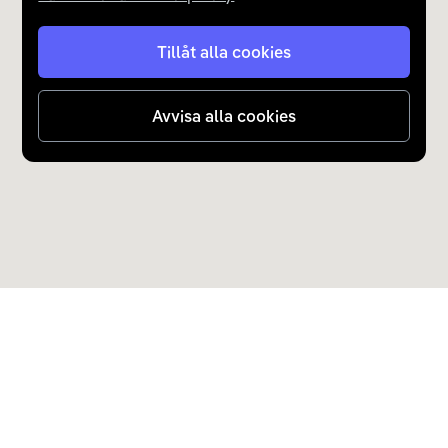
Tillåt alla cookies
Avvisa alla cookies
Upptäck Carla
Köp elbil och laddhybrid
Populära kategorier
Carla Partner Services
Sälj elbil