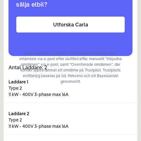
sälja elbil?
Utforska Carla
Våra omdömen utgörs av ”Verifierade omdömen” som
inhämtats via e-post efter slutförd affär, manuellt ”Inbjudna
omdömen” via e-post, samt ”Overifierade omdömen”, där
Antal Laddare:
2
kunder själva lämnat ett omdöme på Trustpilot. Trustpilots
snittbetyg baseras på tid, frekvens och ett Bayesianskt
Laddare
1
genomsnitt.
Type 2
11 kW - 400V 3-phase max 16A
Laddare
2
Type 2
11 kW - 400V 3-phase max 16A