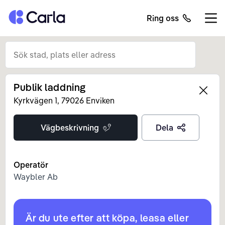
Tillbaka till startsidan
Ring oss
Öppn
Publik laddning
Left
Kyrkvägen
1
,
79026
Enviken
Vägbeskrivning
Dela
Operatör
Waybler Ab
Är du ute efter att köpa, leasa eller