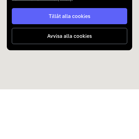
Tillåt alla cookies
Avvisa alla cookies
Upptäck Carla
Köp elbil och laddhybrid
Populära kategorier
Carla Partner Services
Sälj elbil