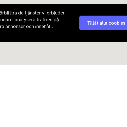
örbättra de tjänster vi erbjuder,
ndare, analysera trafiken på
Tillåt alla cookies
a annonser och innehåll.
Kontakta oss
Nyhetsbrev
08 - 792 01 01
Få nyheter, tips och erb
laddhybrider direkt till di
hej@carla.se
Chatta
E-postadress
Har du redan köpt bil och har
Läs mer om hur Carla ha
frågor? Kontakta vår
kundtjänst direkt.