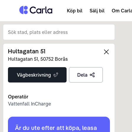
Tillbaka till startsidan
Köp bil
Sälj bil
Om Carl
Hultagatan 51
Left
Hultagatan
51
,
50752
Borås
Vägbeskrivning
Dela
Operatör
Vattenfall InCharge
Är du ute efter att köpa, leasa