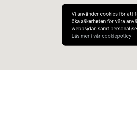
11 kW - 400V 3-phase max 16A
Vi använder cookies för att f
öka säkerheten för våra anvä
Laddare
8
Type 2
webbsidan samt personaliser
11 kW - 400V 3-phase max 16A
Läs mer i vår cookiepolicy
Upptäck Carla
Om Carla
Köp elbil och laddhybrid
Så fungerar Carla
Populära kategorier
Frågor och svar
Carla Partner Services
Om oss
Sälj elbil
Magasinet
Byt till elbil
Jobba på Carla
Laddkarta