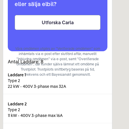
eller sälja elbil?
Utforska Carla
Våra omdömen utgörs av ”Verifierade omdömen” som
inhämtats via e-post efter slutförd affär, manuellt
”Inbjudna omdömen” via e-post, samt ”Overifierade
Antal Laddare:
8
omdömen”, där kunder själva lämnat ett omdöme på
Trustpilot. Trustpilots snittbetyg baseras på tid,
Laddare
1
frekvens och ett Bayesianskt genomsnitt.
Type 2
22 kW - 400V 3-phase max 32A
Laddare
2
Type 2
11 kW - 400V 3-phase max 16A