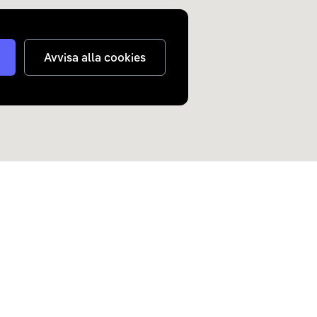
Avvisa alla cookies
judanden om elbilar och
n inkorg.
Skicka
nterar
dina personuppgifter