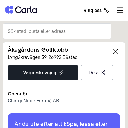
Tillbaka till startsidan
Ring oss
Öppn
Åkagårdens Golfklubb
Left
Lyngåkravägen
39
,
26992
Båstad
Vägbeskrivning
Dela
Operatör
ChargeNode Europé AB
Är du ute efter att köpa, leasa eller