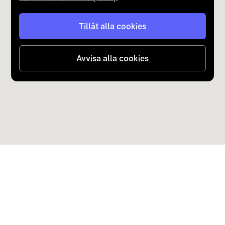
Tillåt alla cookies
Avvisa alla cookies
Upptäck Carla
Köp elbil och laddhybrid
Populära kategorier
Carla Partner Services
Sälj elbil