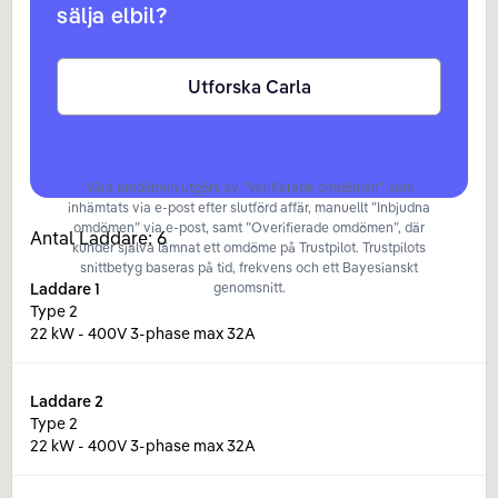
sälja elbil?
Utforska Carla
Våra omdömen utgörs av ”Verifierade omdömen” som
inhämtats via e-post efter slutförd affär, manuellt ”Inbjudna
omdömen” via e-post, samt ”Overifierade omdömen”, där
Antal Laddare:
6
kunder själva lämnat ett omdöme på Trustpilot. Trustpilots
snittbetyg baseras på tid, frekvens och ett Bayesianskt
Laddare
1
genomsnitt.
Type 2
22 kW - 400V 3-phase max 32A
Laddare
2
Type 2
22 kW - 400V 3-phase max 32A