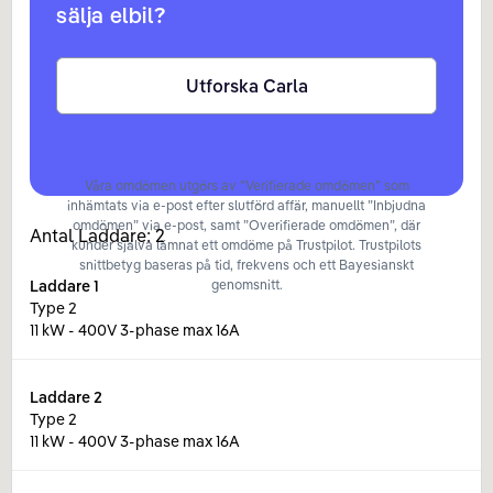
sälja elbil?
Utforska Carla
Våra omdömen utgörs av ”Verifierade omdömen” som
inhämtats via e-post efter slutförd affär, manuellt ”Inbjudna
omdömen” via e-post, samt ”Overifierade omdömen”, där
Antal Laddare:
2
kunder själva lämnat ett omdöme på Trustpilot. Trustpilots
snittbetyg baseras på tid, frekvens och ett Bayesianskt
Laddare
1
genomsnitt.
Type 2
11 kW - 400V 3-phase max 16A
Laddare
2
Type 2
11 kW - 400V 3-phase max 16A