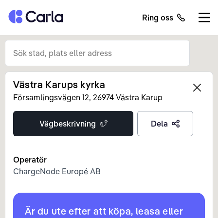
Tillbaka till startsidan
Ring oss
Öppn
Västra Karups kyrka
Left
Församlingsvägen
12
,
26974
Västra Karup
Vägbeskrivning
Dela
Operatör
ChargeNode Europé AB
Är du ute efter att köpa, leasa eller