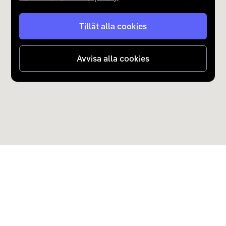
Tillåt alla cookies
Avvisa alla cookies
Upptäck Carla
Köp elbil och laddhybrid
Populära kategorier
Carla Partner Services
Sälj elbil