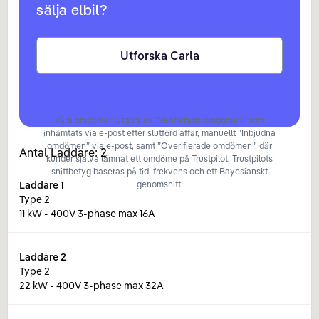
sälja elbil?
Utforska Carla
Våra omdömen utgörs av ”Verifierade omdömen” som
inhämtats via e-post efter slutförd affär, manuellt ”Inbjudna
omdömen” via e-post, samt ”Overifierade omdömen”, där
Antal Laddare:
2
kunder själva lämnat ett omdöme på Trustpilot. Trustpilots
snittbetyg baseras på tid, frekvens och ett Bayesianskt
Laddare
1
genomsnitt.
Type 2
11 kW - 400V 3-phase max 16A
Laddare
2
Type 2
22 kW - 400V 3-phase max 32A