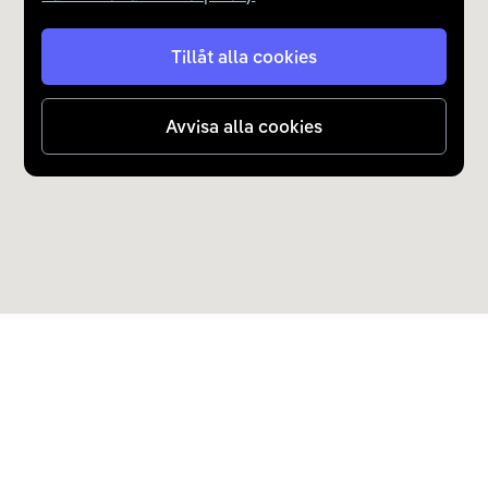
Tillåt alla cookies
Avvisa alla cookies
Upptäck Carla
Köp elbil och laddhybrid
Populära kategorier
Carla Partner Services
Sälj elbil