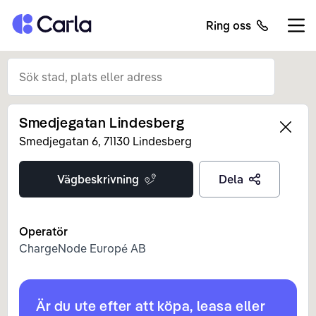
Tillbaka till startsidan
Ring oss
Öppn
Smedjegatan Lindesberg
Left
Smedjegatan
6
,
71130
Lindesberg
Vägbeskrivning
Dela
Operatör
ChargeNode Europé AB
Är du ute efter att köpa, leasa eller